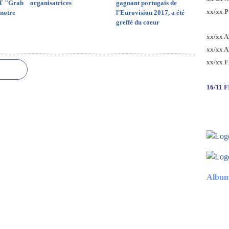
T "Grab
organisatrices
gagnant portugais de
xx/xx 
notre
l'Eurovision 2017, a été
greffé du coeur
xx/xx 
xx/xx 
xx/xx 
16/11 
Album