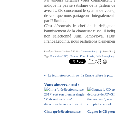
Par ailleurs certaines voies commencent à
indiqué ne pas se satisfaire de la gestion 
avec l'UER concernant le sytème de vote qu
de vue que nous partageons intégralement 
par l'Ukraine.
C'est désormais le chef de la délégati
bannissement de la chanteuse russe, il indi
non sélectionné Julia Samoylova, l'Eur
France12points, nous partageons pleinement
Posté par France12points à 22:18 -
Commentaires [
…
]
- Permalien [
Tags:
Eurovision 2017
,
Ukraine
,
Kiev
,
Russie
,
Julia Samoylova
Le feuilleton continue : la Russie refuse la proposition de l'UER de participer par satellite
Vous aimerez aussi :
Ginta (présélection suisse
Gagnez le CD prom