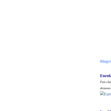
Blogs/
Eurof
Fan club
dessous 