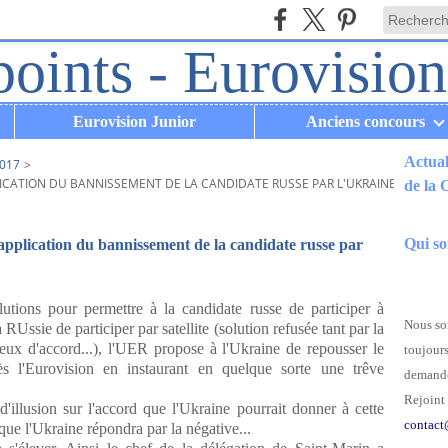
Eurovision Junior
Anciens concours
Actual
017
>
PLICATION DU BANNISSEMENT DE LA CANDIDATE RUSSE PAR L'UKRAINE
de la
.
Qui s
application du bannissement de la candidate russe par
utions pour permettre à la candidate russe de participer à
Nous som
Ussie de participer par satellite (solution refusée tant par la
eux d'accord...), l'UER propose à l'Ukraine de repousser le
toujours
s l'Eurovision en instaurant en quelque sorte une trêve
demande
Rejoint 
illusion sur l'accord que l'Ukraine pourrait donner à cette
contact
que l'Ukraine répondra par la négative...