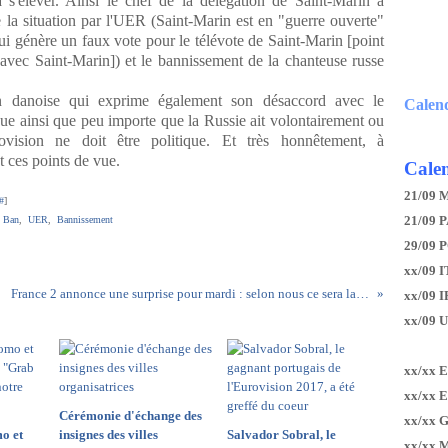
 s'élever. Ainsi le chef de la délégation de Saint-Marin a
de la situation par l'UER (Saint-Marin est en "guerre ouverte"
i génère un faux vote pour le télévote de Saint-Marin [point
avec Saint-Marin]) et le bannissement de la chanteuse russe
on danoise qui exprime également son désaccord avec le
Calen
que ainsi que peu importe que la Russie ait volontairement ou
ovision ne doit être politique. Et très honnêtement, à
 ces points de vue.
Calen
21/09 
#
]
21/09 P
,
Ban
,
UER
,
Bannissement
29/09 
xx/09 I
France 2 annonce une surprise pour mardi : selon nous ce sera la présence d'Amir, par hologramme, aux côtés d'Alma à Kiev
xx/09 
xx/09 
xx/xx 
xx/xx 
Cérémonie d'échange des
xx/xx 
o et
insignes des villes
Salvador Sobral, le
xx/xx 