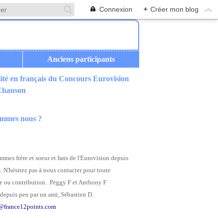
Connexion
+
Créer mon blog
Anciens participants
ité en français du Concours Eurovision
 Chanson
ommes nous ?
mes frère et soeur et fans de l'Eurovision depuis
. N'hésitez pas à nous contacter pour toute
 ou contribution. Peggy F et Anthony F
depuis peu par un ami, Sébastien D.
@france12points.com