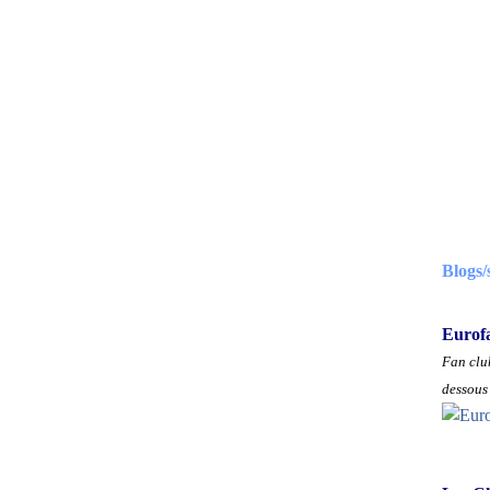
Blogs/
Eurof
Fan club
dessous 