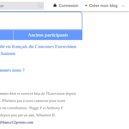
Connexion
+
Créer mon blog
Anciens participants
ité en français du Concours Eurovision
 Chanson
ommes nous ?
mes frère et soeur et fans de l'Eurovision depuis
. N'hésitez pas à nous contacter pour toute
 ou contribution. Peggy F et Anthony F
depuis peu par un ami, Sébastien D.
@france12points.com