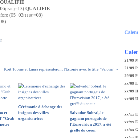
QUALIFIE
+06
=13)
QUALIFIE
[1509]
efore (05+03
=08)
[1118]
08)
Calen
#
]
Calen
21/09 
21/09 P
Koit Toome et Laura représenteront l'Estonie avec le titre "Verona"
29/09 
xx/09 I
xx/09 
xx/09 
Cérémonie d'échange des
o et
insignes des villes
Salvador Sobral, le
xx/xx 
T "Grab
organisatrices
gagnant portugais de
xx/xx 
notre
l'Eurovision 2017, a été
xx/xx 
greffé du coeur
xx/xx 