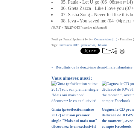
05. Paula - Let U go (06+08
=14)
[2048]
06. Greta Zazza - Like I love you (07
07. Sasha Song - Never felt like this b
08. Ieva - You saved me (04+04
=
[1121]
(JURY + TELEVOTE
[nombre télévotes]
)
Posté par France12points à 14:14 -
Commentaires [
…
]
- Permalien [
Tags:
Eurovision 2017
,
présélection
,
lituanie
Résultats de la deuxième demi-finale islandaise
Vous aimerez aussi :
Ginta (présélection suisse
Gagnez le CD prom
2017) sort son premier
dédicacé de JOWS
single "Mais oui mais non"
the moment", avec 
découvrez le en exclusivité
compte Facebook