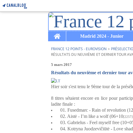
Home
Madrid 2024 - Junior
FRANCE 12 POINTS - EUROVISION
>
PRÉSELECTI
RÉSULTATS DU NEUVIÈME ET DERNIER TOUR AVA
5 mars 2017
Résultats du neuvième et dernier tour ava
Hier soir s'est tenu le 9ème tour de la présé
8 titres sétaient encore en lice pour particip
ladite finale :
01. Fusedmarc - Rain of revolution (1
02. Aistė - I’m like a wolf (06+10
[2257]
03. Gabrielus - Feel myself free (10+0
04. Kotryna Juodzevičiūtė - Love sha