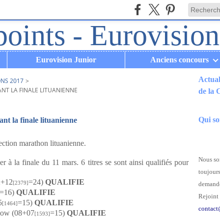
Eurovision Junior
Anciens concours
Actual
ONS 2017
>
NT LA FINALE LITUANIENNE
de la
.
Qui s
nt la finale lituanienne
lection marathon lituanienne.
Nous som
er à la finale du 11 mars. 6 titres se sont ainsi qualifiés pour
toujours
2+12
=24)
QUALIFIE
[2379]
demande
=16)
QUALIFIE
Rejoint 
5
=15)
QUALIFIE
[1464]
contact
dow (08+07
=15)
QUALIFIE
[1593]