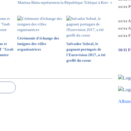
Martina Bárta représentera la République Tchèque à Kiev
xx/xx 
xx/xx 
xx/xx 
xx/xx 
Cérémonie d'échange des
o et
insignes des villes
Salvador Sobral, le
T "Grab
organisatrices
gagnant portugais de
16/11 
notre
l'Eurovision 2017, a été
greffé du coeur
Album