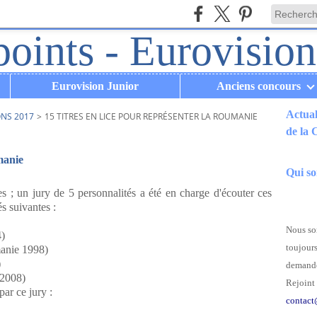
Eurovision Junior
Anciens concours
Actual
ONS 2017
>
15 TITRES EN LICE POUR REPRÉSENTER LA ROUMANIE
de la
.
manie
Qui s
s ; un jury de 5 personnalités a été en charge d'écouter ces
és suivantes :
Nous som
)
toujours
nie 1998)
)
demande
2008)
Rejoint 
par ce jury :
contact