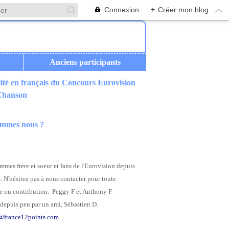
Connexion
+
Créer mon blog
Anciens participants
ité en français du Concours Eurovision
 Chanson
ommes nous ?
mes frère et soeur et fans de l'Eurovision depuis
. N'hésitez pas à nous contacter pour toute
 ou contribution. Peggy F et Anthony F
depuis peu par un ami, Sébastien D.
@france12points.com