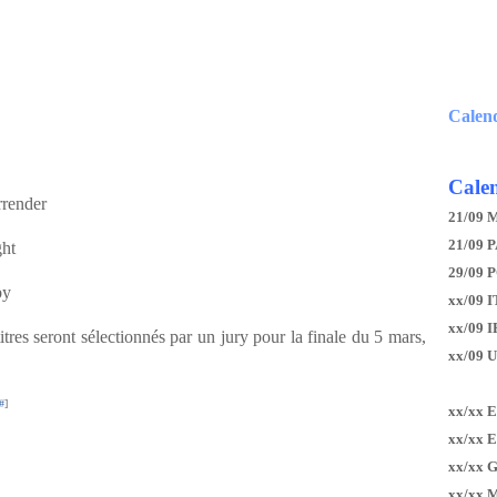
Calen
Calen
rrender
21/09 
21/09 P
ht
29/09 
by
xx/09 I
xx/09 
itres seront sélectionnés par un jury pour la finale du 5 mars,
xx/09 
#
]
xx/xx 
xx/xx 
xx/xx 
xx/xx 