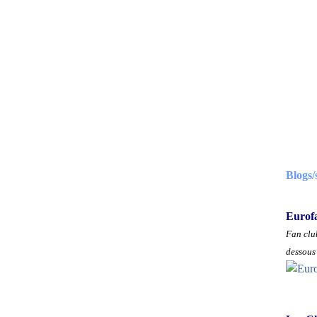
Blogs/
Eurof
Fan club
dessous 