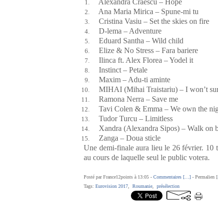
Alexandra Craescu – Hope
Ana Maria Mirica – Spune-mi tu
Cristina Vasiu – Set the skies on fire
D-lema – Adventure
Eduard Santha – Wild child
Elize & No Stress – Fara bariere
Ilinca ft. Alex Florea – Yodel it
Instinct – Petale
Maxim – Adu-ti aminte
MIHAI (Mihai Traistariu) – I won’t su
Ramona Nerra – Save me
Tavi Colen & Emma – We own the nig
Tudor Turcu – Limitless
Xandra (Alexandra Sipos) – Walk on 
Zanga – Doua sticle
Une demi-finale aura lieu le 26 février. 10 t
au cours de laquelle seul le public votera.
Posté par France12points à 13:05 -
Commentaires [
…
]
- Permalien [
Tags:
Eurovision 2017
,
Roumanie
,
présélection