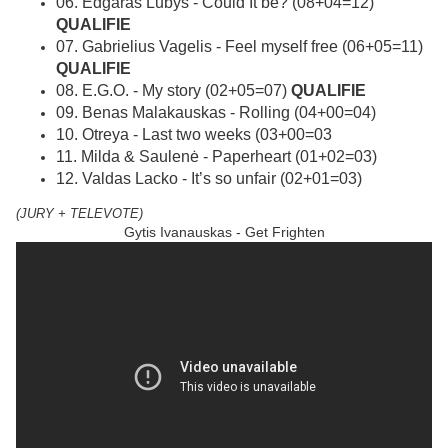
06. Edgaras Lubys - Could It be? (08+04=12)
QUALIFIE
07. Gabrielius Vagelis - Feel myself free (06+05=11)
QUALIFIE
08. E.G.O. - My story (02+05=07)
QUALIFIE
09. Benas Malakauskas - Rolling (04+00=04)
10. Otreya - Last two weeks (03+00=03
11. Milda & Saulenė - Paperheart (01+02=03)
12. Valdas Lacko - It’s so unfair (02+01=03)
(JURY + TELEVOTE)
Gytis Ivanauskas - Get Frighten