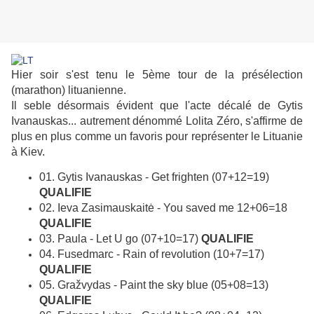
Hier soir s'est tenu le 5ème tour de la présélection
(marathon) lituanienne.
Il seble désormais évident que l'acte décalé de Gytis
Ivanauskas... autrement dénommé Lolita Zéro, s'affirme de
plus en plus comme un favoris pour représenter le Lituanie
à Kiev.
01. Gytis Ivanauskas - Get frighten (07+12=19)
QUALIFIE
02. Ieva Zasimauskaitė - You saved me 12+06=18
QUALIFIE
03. Paula - Let U go (07+10=17)
QUALIFIE
04. Fusedmarc - Rain of revolution (10+7=17)
QUALIFIE
05. Gražvydas - Paint the sky blue (05+08=13)
QUALIFIE