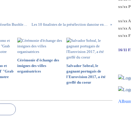
xx/xx 
xx/xx 
Unser Lied für Kiev : Sadi se retire de la course, Yosefin Buohler la remplace
Les 10 finalistes de la présélection danoise enfin révélés
xx/xx 
xx/xx 
16/11 
Cérémonie d'échange des
o et
insignes des villes
Salvador Sobral, le
T "Grab
organisatrices
gagnant portugais de
notre
l'Eurovision 2017, a été
greffé du coeur
Album