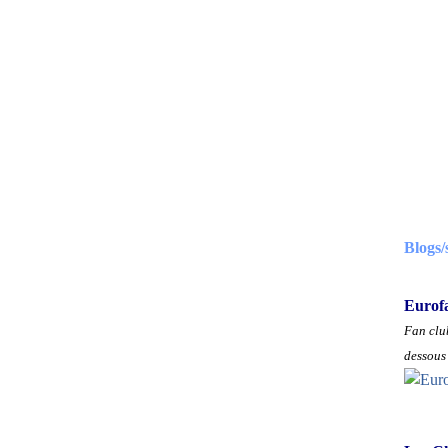
Blogs/
Eurof
Fan club
dessous 