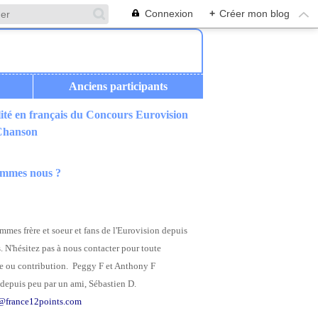
Connexion
+
Créer mon blog
Anciens participants
ité en français du Concours Eurovision
 Chanson
ommes nous ?
mes frère et soeur et fans de l'Eurovision depuis
. N'hésitez pas à nous contacter pour toute
 ou contribution. Peggy F et Anthony F
depuis peu par un ami, Sébastien D.
@france12points.com