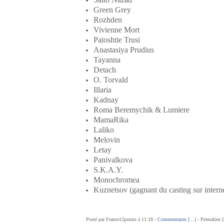
Green Grey
Rozhden
Vivienne Mort
Paioshtie Trusi
Anastasiya Prudius
Tayanna
Detach
O. Torvald
Illaria
Kadnay
Roma Beremychik & Lumiere
MamaRika
Laliko
Melovin
Letay
Panivalkova
S.K.A.Y.
Monochromea
Kuznetsov (gagnant du casting sur intern
Posté par France12points à 11:18 -
Commentaires [
…
]
- Permalien [