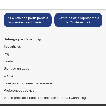
< La liste des participants à
Slavko Kalezić représentera
la présélection lituanienne
le Monténégro à
dévoilée
l'Eurovision 2017 avec l titre
"Space" >
Hébergé par Canalblog
Top articles
Pages
Contact
Signaler un abus
C.G.U.
Cookies et données personnelles
Préférences cookies
Voir le profil de France12points sur le portail Canalblog