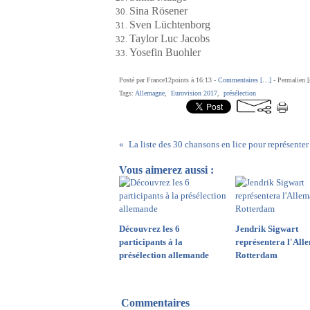
Sina Rösener
Sven Lüchtenborg
Taylor Luc Jacobs
Yosefin Buohler
Posté par France12points à 16:13 -
Commentaires [
…
]
- Permalien [
Tags:
Allemagne
,
Eurovision 2017
,
présélection
Vous aimerez aussi :
Découvrez les 6
Jendrik Sigwart
participants à la
représentera l'All
présélection allemande
Rotterdam
Commentaires