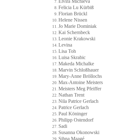
Elvira Michieva
Felicia Lu Kürbiß
Florian Brückl
Helene Nissen
Jo Marie Dominiak
Kai Schernbeck
Leonie Krakowski
Levina
Lisa Toh
Luisa Skrabic
Makeda Michalke
Marvin Schloßhauer
Mary-Anne Bröllochs
Max-Antoine Meisters
Meisters Meg Pfeiffer
Nathan Trent
Nila Patrice Gerlach
Patrice Gerlach
Paul Köninger
Philipp Ostendorf
Sadi
Susanna Okonowski
Sihna Maagé