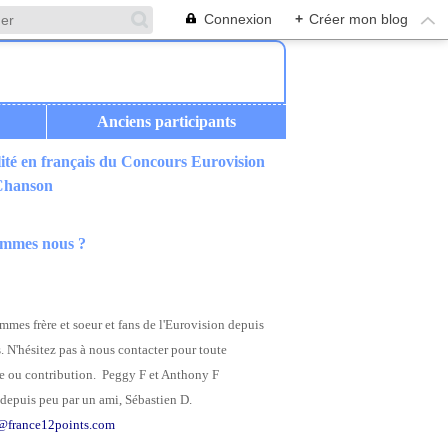
Connexion
+
Créer mon blog
Anciens participants
ité en français du Concours Eurovision
 Chanson
ommes nous ?
mes frère et soeur et fans de l'Eurovision depuis
. N'hésitez pas à nous contacter pour toute
 ou contribution. Peggy F et Anthony F
depuis peu par un ami, Sébastien D.
@france12points.com