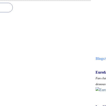
Blogs/
Eurof
Fan club
dessous 