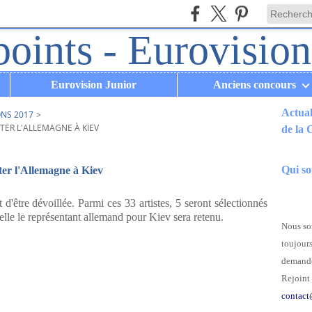
Eurovision Junior
Anciens concours
Actual
ONS 2017
>
TER L'ALLEMAGNE À KIEV
de la
.
Qui s
ter l'Allemagne à Kiev
t d'être dévoillée. Parmi ces 33 artistes, 5 seront sélectionnés
uelle le représentant allemand pour Kiev sera retenu.
Nous som
toujours
demande
Rejoint 
contact