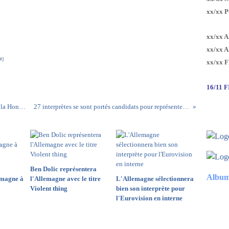
xx/xx 
xx/xx 
xx/xx 
#
]
xx/xx 
16/11 
La liste des 30 chansons en lice pour représenter la Hongrie enfin dévoilées
27 interprètes se sont portés candidats pour représenter la Géorgie à Kiev
Ben Dolic représentera
Album
emagne à
l'Allemagne avec le titre
L'Allemagne sélectionnera
Violent thing
bien son interprète pour
l'Eurovision en interne