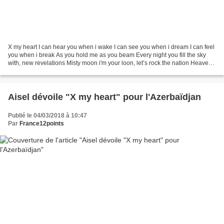
X my heart I can hear you when i wake I can see you when i dream I can feel
you when i break As you hold me as you beam Every night you fill the sky
with, new revelations Misty moon i'm your loon, let’s rock the nation Heaven
knows we are Made perfect...
Aisel dévoile "X my heart" pour l'Azerbaïdjan
Publié le 04/03/2018 à 10:47
Par
France12points