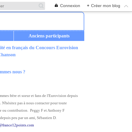
Connexion
+
Créer mon blog
Anciens participants
ité en français du Concours Eurovision
 Chanson
ommes nous ?
mes frère et soeur et fans de l'Eurovision depuis
. N'hésitez pas à nous contacter pour toute
 ou contribution. Peggy F et Anthony F
depuis peu par un ami, Sébastien D.
@france12points.com