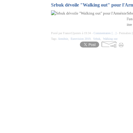
Srbuk dévoile "Walking out" pour l'Ar
Srbu
l'u
itr
Posté par France12points à 19:34 -
Commentaires [
…
]
- Permalien [
Tags:
Arménie
,
Eurovision 2019
,
Srbuk
,
Walking out