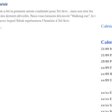
ménie
k a été la première artiste confirmée pour Tel Aviv... mais son titre fut
n des derniers dévoilés. Nous vous laissons découvrir "Walking out", le t
e avec lequel Srbuk représentera l'Arménie à Tel Aviv.
Calen
#
]
Calen
21/09 
21/09 P
29/09 
xx/09 I
xx/09 
xx/09 
xx/xx 
xx/xx 
xx/xx 
xx/xx 