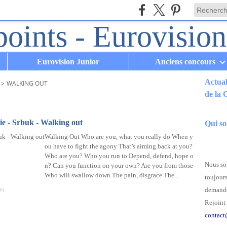
Eurovision Junior
Anciens concours
Actual
>
WALKING OUT
de la
.
ie - Srbuk - Walking out
Qui s
Walking Out Who are you, what you really do When y
ou have to fight the agony That’s aiming back at you?
Who are you? Who you run to Depend, defend, hope o
Nous som
n? Can you function on your own? Are you from those
Who will swallow down The pain, disgrace The...
toujours
demande
#
]
Rejoint 
contact