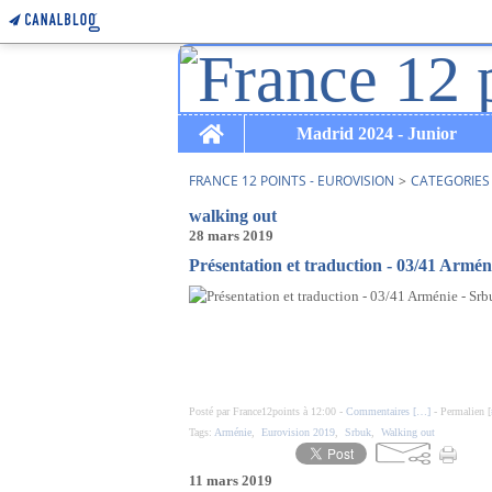
Home
Madrid 2024 - Junior
FRANCE 12 POINTS - EUROVISION
>
CATEGORIES
walking out
28 mars 2019
Présentation et traduction - 03/41 Armén
Posté par France12points à 12:00 -
Commentaires [
…
]
- Permalien [
Tags:
Arménie
,
Eurovision 2019
,
Srbuk
,
Walking out
11 mars 2019