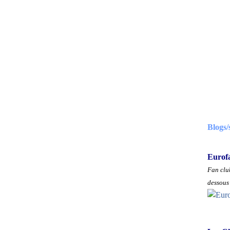
Blogs/
Eurof
Fan club
dessous 