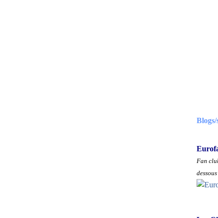
Blogs/
Eurof
Fan club
dessous 