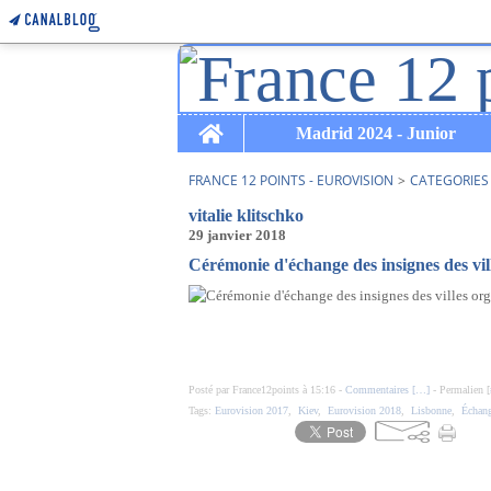
Home
Madrid 2024 - Junior
FRANCE 12 POINTS - EUROVISION
>
CATEGORIES
vitalie klitschko
29 janvier 2018
Cérémonie d'échange des insignes des vill
Posté par France12points à 15:16 -
Commentaires [
…
]
- Permalien [
Tags:
Eurovision 2017
,
Kiev
,
Eurovision 2018
,
Lisbonne
,
Échang