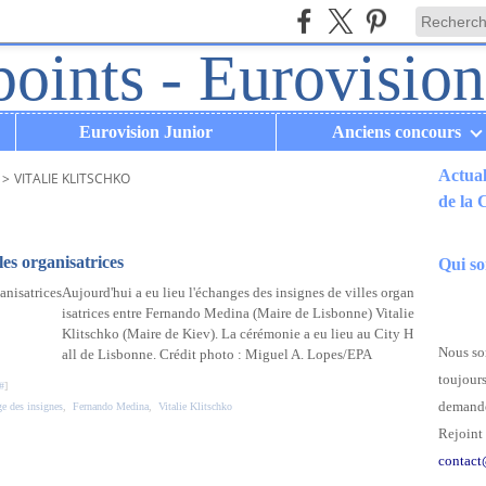
Eurovision Junior
Anciens concours
Actual
>
VITALIE KLITSCHKO
de la
.
es organisatrices
Qui s
Aujourd'hui a eu lieu l'échanges des insignes de villes organ
isatrices entre Fernando Medina (Maire de Lisbonne) Vitalie
Klitschko (Maire de Kiev). La cérémonie a eu lieu au City H
Nous som
all de Lisbonne. Crédit photo : Miguel A. Lopes/EPA
toujours
#
]
demande
e des insignes
,
Fernando Medina
,
Vitalie Klitschko
Rejoint 
contact