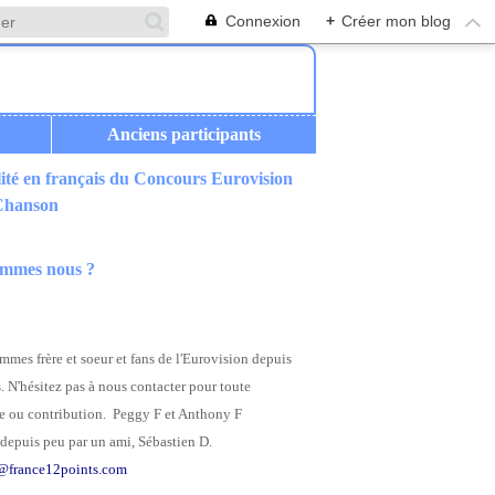
Connexion
+
Créer mon blog
Anciens participants
ité en français du Concours Eurovision
 Chanson
ommes nous ?
mes frère et soeur et fans de l'Eurovision depuis
. N'hésitez pas à nous contacter pour toute
 ou contribution. Peggy F et Anthony F
depuis peu par un ami, Sébastien D.
@france12points.com