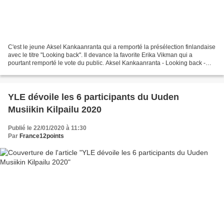
C'est le jeune Aksel Kankaanranta qui a remporté la présélection finlandaise
avec le titre "Looking back". Il devance la favorite Erika Vikman qui a
pourtant remporté le vote du public. Aksel Kankaanranta - Looking back -
170pts (76+94) Erika Vikman -...
YLE dévoile les 6 participants du Uuden
Musiikin Kilpailu 2020
Publié le 22/01/2020 à 11:30
Par
France12points