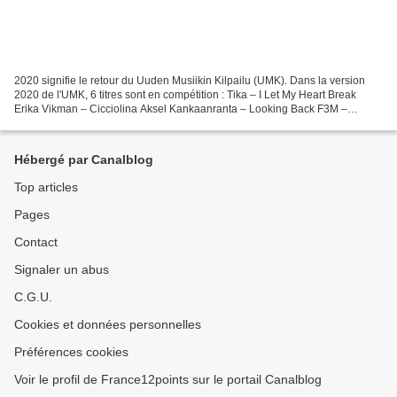
2020 signifie le retour du Uuden Musiikin Kilpailu (UMK). Dans la version
2020 de l'UMK, 6 titres sont en compétition : Tika – I Let My Heart Break
Erika Vikman – Cicciolina Aksel Kankaanranta – Looking Back F3M –
Bananas Sansa – Lover Vie Catharina Zühlke...
Hébergé par Canalblog
Top articles
Pages
Contact
Signaler un abus
C.G.U.
Cookies et données personnelles
Préférences cookies
Voir le profil de France12points sur le portail Canalblog