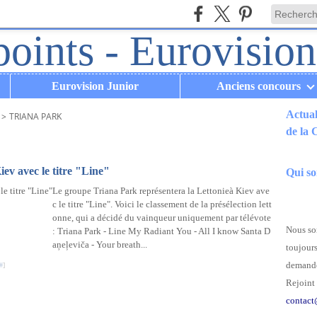
Eurovision Junior
Anciens concours
Actual
>
TRIANA PARK
de la
.
iev avec le titre "Line"
Qui s
Le groupe Triana Park représentera la Lettonieà Kiev ave
c le titre "Line". Voici le classement de la présélection lett
onne, qui a décidé du vainqueur uniquement par télévote
Nous som
: Triana Park - Line My Radiant You - All I know Santa D
aņeļeviča - Your breath...
toujours
demande
#
]
Rejoint 
contact