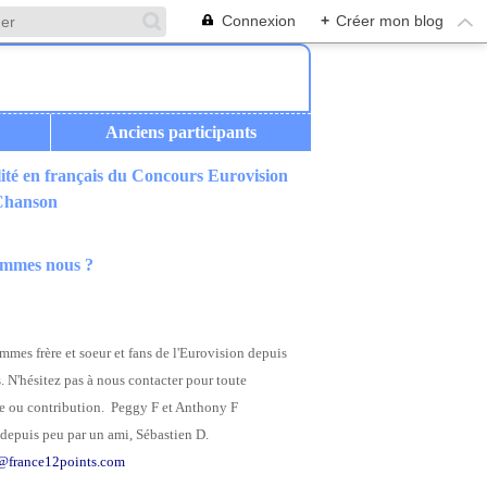
Connexion
+
Créer mon blog
Anciens participants
ité en français du Concours Eurovision
 Chanson
ommes nous ?
mes frère et soeur et fans de l'Eurovision depuis
. N'hésitez pas à nous contacter pour toute
 ou contribution. Peggy F et Anthony F
depuis peu par un ami, Sébastien D.
@france12points.com