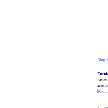
Blogs/
Eurof
Fan club
dessous 