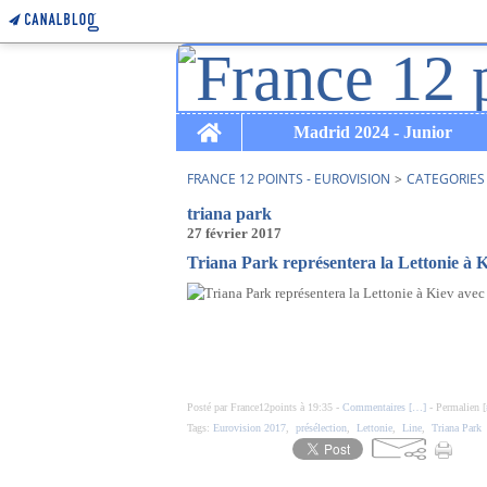
Home
Madrid 2024 - Junior
FRANCE 12 POINTS - EUROVISION
>
CATEGORIES
triana park
27 février 2017
Triana Park représentera la Lettonie à K
Posté par France12points à 19:35 -
Commentaires [
…
]
- Permalien [
Tags:
Eurovision 2017
,
présélection
,
Lettonie
,
Line
,
Triana Park