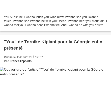
You Sunshine, I wanna touch you Wind blow, I wanna see you I wanna
touch, I wanna see I wanna be with you Ocean, I wanna hear you Mountain, I
wanna feel you I wanna hear, I wanna feel And I wanna be with you You're
everywhere where I am You're in everything...
"You" de Tornike Kipiani pour la Géorgie enfin
présenté
Publié le 15/03/2021 à 17:07
Par
France12points