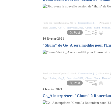
Posté par France12points à 18:46 -
Commentaires [
…
]
- Permalien [
Tags:
Ukraine
,
Go_A
,
Eurovision 2021
,
Chum
,
Shum
,
Ukraine 
10 février 2021
"Shum" de Go_A sera modifié pour l'Eu
Posté par France12points à 15:48 -
Commentaires [
…
]
- Permalien [
Tags:
Ukraine
,
Go_A
,
Eurovision 2021
,
Chum
,
Shum
,
Ukraine 
4 février 2021
Go_A interprètera "Chum" à Rotterdam