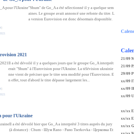
"Shum" de Go_A a été sélectionné il y a quelque sem
aines. Le groupe avait annoncé une refonte du titre. L
a version Eurovision est donc désormais disponible.
#
]
Calen
2021
Calen
rovision 2021
21/09 
Il a été dévoilé il y a quelques jours que le groupe Go_A interprét
21/09 P
erait "Shum" à l'Eurovision pour l'Ukraine. La télévision ukrainie
29/09 
nne vient de préciser que le titre sera modifié pour l'Eurovision. E
n effet, tout d'abord le titre dépasse largement les...
xx/09 I
xx/09 
#
]
2021
xx/09 
xx/xx 
 pour l'Ukraine
xx/xx 
Il a été dévoilé hier que Go_A a interprété 3 titres auprès du jury
xx/xx 
(à distance) : Chum - Шум Rano - Рано Tserkovka - Церковка Et
xx/xx 