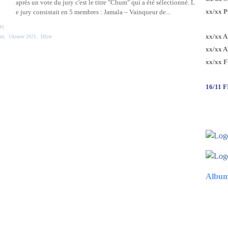
après un vote du jury c'est le titre "Chum" qui a été sélectionné. L
xx/xx 
e jury consistait en 5 membres : Jamala – Vainqueur de...
#
]
xx/xx 
um
,
Ukraine 2021
,
Шум
xx/xx 
xx/xx 
16/11 
Album