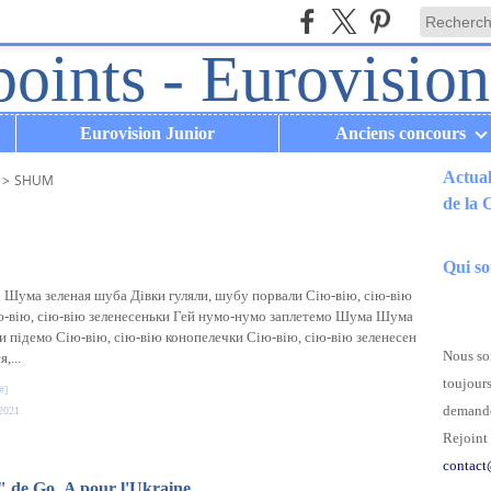
Eurovision Junior
Anciens concours
Actual
>
SHUM
de la
.
Qui s
Шума зеленая шуба Дівки гуляли, шубу порвали Сію-вію, сію-вію
ю-вію, сію-вію зеленесеньки Гей нумо-нумо заплетемо Шума Шума
ти підемо Сію-вію, сію-вію конопелечки Сію-вію, сію-вію зеленесен
Nous som
,...
toujours
#
]
demande
2021
Rejoint 
contact
" de Go_A pour l'Ukraine