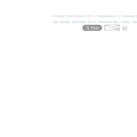
Posté par France12points à 19:35 -
Commentaires [
…
]
- Permalien [
Tags:
Ukraine
,
Eurovision
,
Go_A
,
Eurovision 2021
,
Chum
,
Sh