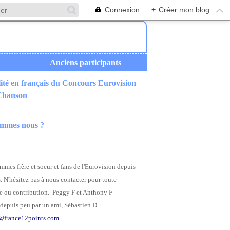
Connexion
+
Créer mon blog
Anciens participants
ité en français du Concours Eurovision
 Chanson
ommes nous ?
mes frère et soeur et fans de l'Eurovision depuis
. N'hésitez pas à nous contacter pour toute
 ou contribution. Peggy F et Anthony F
depuis peu par un ami, Sébastien D.
@france12points.com