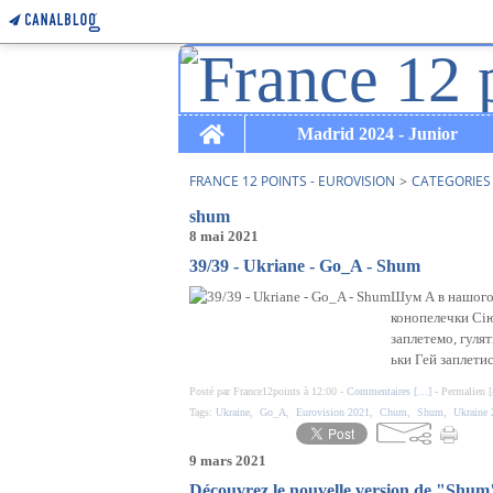
Home
Madrid 2024 - Junior
FRANCE 12 POINTS - EUROVISION
>
CATEGORIES
shum
8 mai 2021
39/39 - Ukriane - Go_A - Shum
Шум А в нашого 
конопелечки Сі
заплетемо, гуля
ьки Гей заплетися
Posté par France12points à 12:00 -
Commentaires [
…
]
- Permalien [
Tags:
Ukraine
,
Go_A
,
Eurovision 2021
,
Chum
,
Shum
,
Ukraine 
9 mars 2021
Découvrez le nouvelle version de "Shum