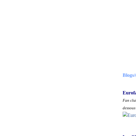
Blogs/
Eurof
Fan club
dessous 