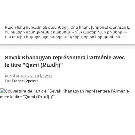
Քամի Խուլ ու համր են քամիները, Երբ հոգու խորքում անդունդ է,
Իմ ընկերը մենությունն է դառնում։ «Ի՞նչ արժեք ունի քո սերը»,-
Նա տալիս է պարզ այդ հարցը Ամպերին, որ քո կերպարն են
առնում։ Ի՞նչ արժեն խենթի վերքերը, Որ բացել է քո այդ սերը՝
Գոյությունս փակելով...
Sevak Khanagyan représentera l'Arménie avec
le titre "Qami (Քամի)"
Publié le 26/02/2018 à 12:12
Par
France12points