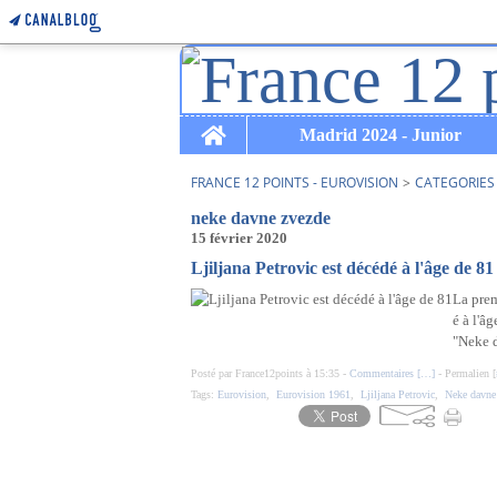
Home
Madrid 2024 - Junior
FRANCE 12 POINTS - EUROVISION
>
CATEGORIES
neke davne zvezde
15 février 2020
Ljiljana Petrovic est décédé à l'âge de 81
La prem
é à l'â
"Neke d
Posté par France12points à 15:35 -
Commentaires [
…
]
- Permalien [
Tags:
Eurovision
,
Eurovision 1961
,
Ljiljana Petrovic
,
Neke davne