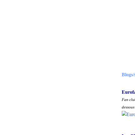
Blogs/
Eurof
Fan club
dessous 