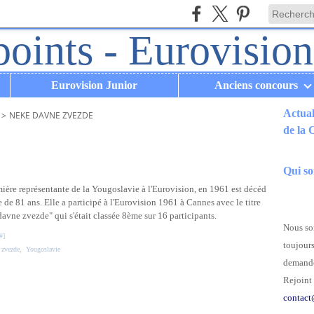
Eurovision Junior
Anciens concours
Actual
>
NEKE DAVNE ZVEZDE
de la
.
Qui s
ière représentante de la Yougoslavie à l'Eurovision, en 1961 est décéd
ge de 81 ans. Elle a participé à l'Eurovision 1961 à Cannes avec le titre
avne zvezde" qui s'était classée 8ème sur 16 participants.
Nous som
#
]
toujours
 zvezde
,
Yougoslavie
demande
Rejoint 
contact