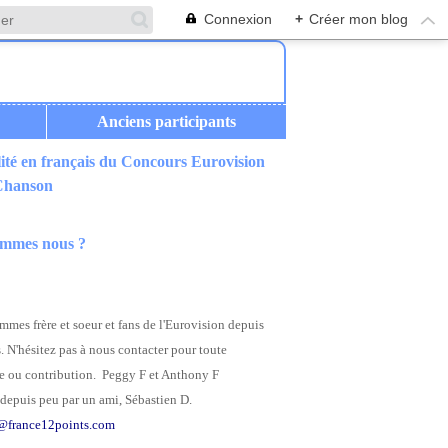
Connexion
+
Créer mon blog
Anciens participants
ité en français du Concours Eurovision
 Chanson
ommes nous ?
mes frère et soeur et fans de l'Eurovision depuis
. N'hésitez pas à nous contacter pour toute
 ou contribution. Peggy F et Anthony F
depuis peu par un ami, Sébastien D.
@france12points.com