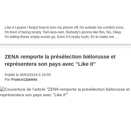
Like it I guess I forgot how to turn my phone off, I'm outside my comfort zone,
I'm tired of being lonely, Tam-tara-ram, Nobody's gonna like this, No, Okay.
I'm letting these empty words go, Even if it really hurts, It's to make me
stronger, Tam-tara-ram,...
ZENA remporte la présélection biélorusse et
représentera son pays avec "Like it"
Publié le 08/03/2019 à 19:00
Par
France12points