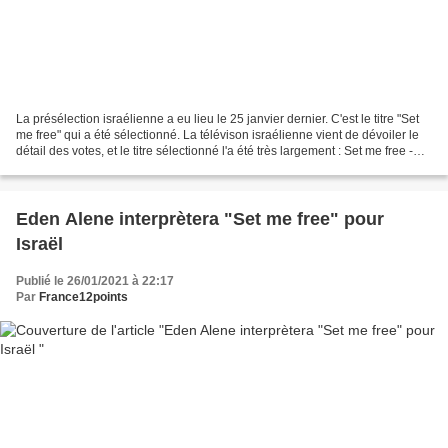
La présélection israélienne a eu lieu le 25 janvier dernier. C'est le titre "Set
me free" qui a été sélectionné. La télévison israélienne vient de dévoiler le
détail des votes, et le titre sélectionné l'a été très largement : Set me free -
71,3% La la...
Eden Alene interprètera "Set me free" pour
Israël
Publié le 26/01/2021 à 22:17
Par
France12points