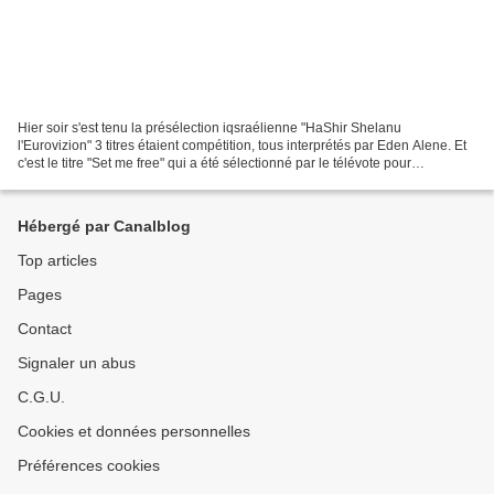
Hier soir s'est tenu la présélection iqsraélienne "HaShir Shelanu
l'Eurovizion" 3 titres étaient compétition, tous interprétés par Eden Alene. Et
c'est le titre "Set me free" qui a été sélectionné par le télévote pour
représenter Israël à Rotterdam.
Hébergé par Canalblog
Top articles
Pages
Contact
Signaler un abus
C.G.U.
Cookies et données personnelles
Préférences cookies