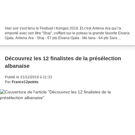
Hier soir s'est tenu le Festivali I Kenges 2019. Et c'est Arilena Ara qui l'a
emporté avec son titre "Shaj", coiffant sur le poteau la grande favorite Elvana
Gjata. Arilena Ara - Shaj - 67 pts Elvana Gjata - Me tana - 64 pts Sara
Bajraktari - Ajër - 50...
Découvrez les 12 finalistes de la présélection
albanaise
Publié le 21/12/2019 à 11:33
Par
France12points