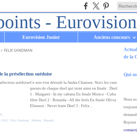
Eurovision Junior
Anciens concours
Actual
>
FELIX SANDMAN
de la
.
 la présélection suédoise
Qui s
Ce soir s'est déroulé la Andra Chansen. Voici les vain
queurs de chaque duel qui iront ainsi en finale : Duel
1 : Margaret - In my cabana En finale Monco - Cuba
Nous som
libre Duel 2 : Renaida - All the feels En finale Olivia
Eliasson - Never learn Duel 3 : Felix...
toujours
demande
#
]
n 2018
,
Felix Sandman
,
Méndez
,
Renaida
Rejoint 
contact