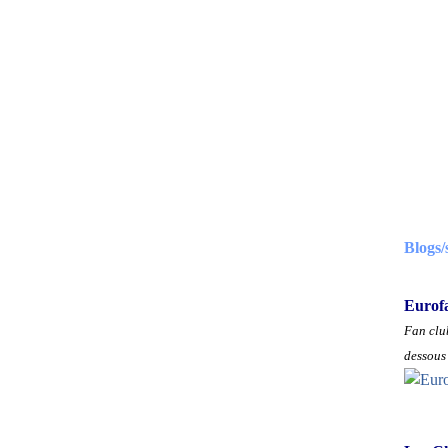
Blogs/
Eurof
Fan club
dessous 