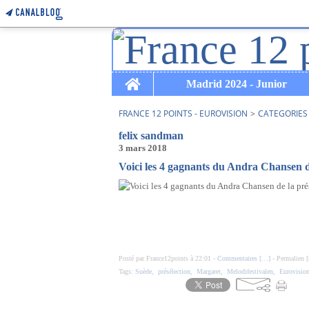
Home
Madrid 2024 - Junior
FRANCE 12 POINTS - EUROVISION
>
CATEGORIES
felix sandman
3 mars 2018
Voici les 4 gagnants du Andra Chansen de
Posté par France12points à 22:01 -
Commentaires [
…
]
- Permalien [
Tags:
Suède
,
présélection
,
Margaret
,
Melodifestivalen
,
Eurovisio