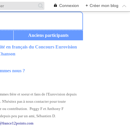
Connexion
+
Créer mon blog
Anciens participants
ité en français du Concours Eurovision
 Chanson
ommes nous ?
mes frère et soeur et fans de l'Eurovision depuis
. N'hésitez pas à nous contacter pour toute
 ou contribution. Peggy F et Anthony F
depuis peu par un ami, Sébastien D.
@france12points.com