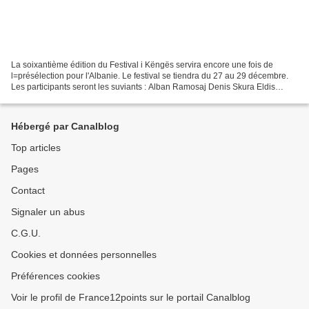
La soixantième édition du Festival i Këngës servira encore une fois de
l=présélection pour l'Albanie. Le festival se tiendra du 27 au 29 décembre.
Les participants seront les suviants : Alban Ramosaj Denis Skura Eldis
Arrnjeti Evi Reci Endri & Stefi Ester...
Hébergé par Canalblog
Top articles
Pages
Contact
Signaler un abus
C.G.U.
Cookies et données personnelles
Préférences cookies
Voir le profil de France12points sur le portail Canalblog