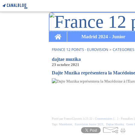
Home
Madrid 2024 - Junior
FRANCE 12 POINTS - EUROVISION
>
CATEGORIES
dajtae muzika
23 octobre 2021
Dajte Muzika représentera la Macédoine à
Posté par France12points à 21:32 -
Commentaires [
…
]
- Permalien [
Tags:
Macédoine
,
Eurovision Junior 2021
,
Dajtae Muzika
,
Green f