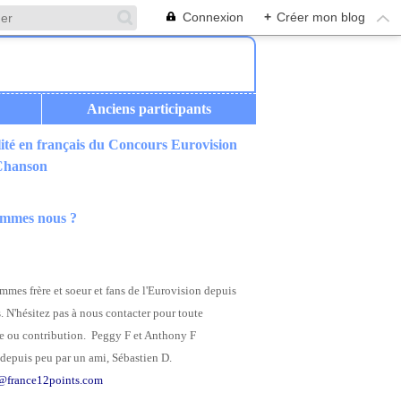
Connexion
+
Créer mon blog
Anciens participants
ité en français du Concours Eurovision
 Chanson
ommes nous ?
mes frère et soeur et fans de l'Eurovision depuis
. N'hésitez pas à nous contacter pour toute
 ou contribution. Peggy F et Anthony F
depuis peu par un ami, Sébastien D.
@france12points.com