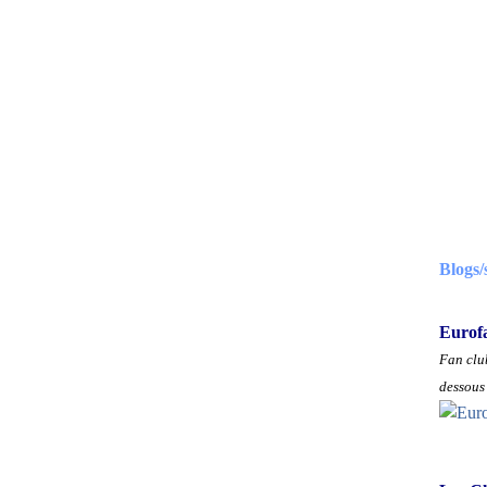
Blogs/
Eurof
Fan club
dessous 