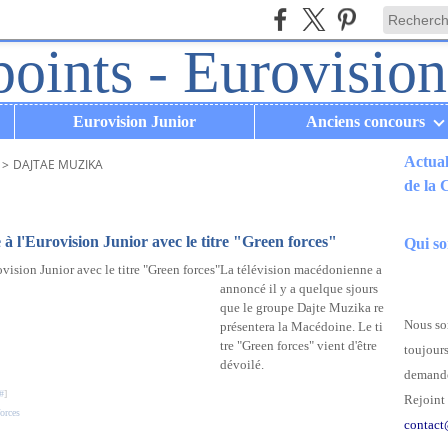
Eurovision Junior
Anciens concours
Actual
>
DAJTAE MUZIKA
de la
.
 l'Eurovision Junior avec le titre "Green forces"
Qui s
La télévision macédonienne a
annoncé il y a quelque sjours
que le groupe Dajte Muzika re
Nous som
présentera la Macédoine. Le ti
tre "Green forces" vient d'être
toujours
dévoilé.
demande
#
]
Rejoint 
orces
contact