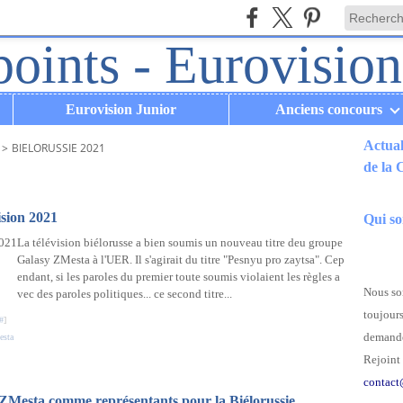
Eurovision Junior
Anciens concours
Actual
>
BIELORUSSIE 2021
de la
.
ision 2021
Qui s
La télévision biélorusse a bien soumis un nouveau titre deu groupe
Galasy ZMesta à l'UER. Il s'agirait du titre "Pesnyu pro zaytsa". Cep
endant, si les paroles du premier toute soumis violaient les règles a
Nous som
vec des paroles politiques... ce second titre...
toujours
#
]
demande
esta
Rejoint 
contact
y ZMesta comme représentants pour la Biélorussie