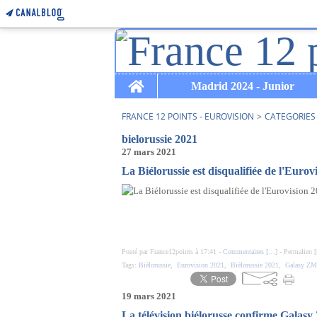
Home
Madrid 2024 - Junior
FRANCE 12 POINTS - EUROVISION
>
CATEGORIES
bielorussie 2021
27 mars 2021
La Biélorussie est disqualifiée de l'Eurov
Posté par France12points à 17:41 -
Commentaires [
…
]
- Permalien [
Tags:
Biélorussie
,
Eurovision 2021
,
Biélorussie 2021
,
Galasy ZM
19 mars 2021
La télévision biélorusse confirme Galas