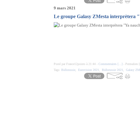
9 mars 2021
Le groupe Galasy ZMesta interprètera "
Posté par France12points à 21:44 -
Commentaires [
…
]
- Permalien [
Tags:
Biélorussie
,
Eurovision 2021
,
Biélorussie 2021
,
Galasy ZM