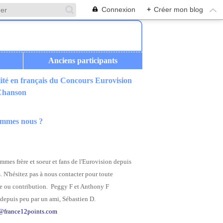
Connexion
+
Créer mon blog
Anciens participants
ité en français du Concours Eurovision
 Chanson
ommes nous ?
mes frère et soeur et fans de l'Eurovision depuis
. N'hésitez pas à nous contacter pour toute
 ou contribution. Peggy F et Anthony F
depuis peu par un ami, Sébastien D.
@france12points.com