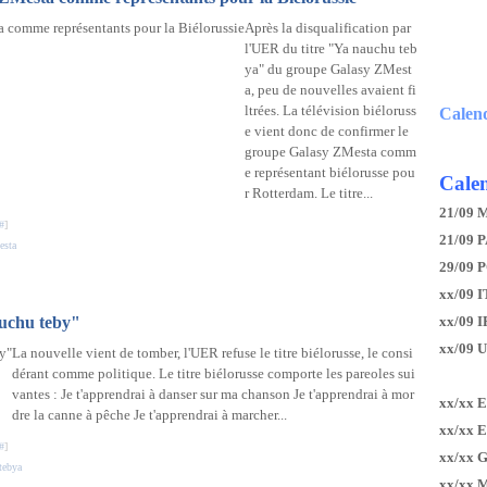
Après la disqualification par
l'UER du titre "Ya nauchu teb
ya" du groupe Galasy ZMest
a, peu de nouvelles avaient fi
ltrées. La télévision biéloruss
Calen
e vient donc de confirmer le
groupe Galasy ZMesta comm
e représentant biélorusse pou
Calen
r Rotterdam. Le titre...
21/09 
#
]
21/09 P
esta
29/09 
xx/09 I
auchu teby"
xx/09 
xx/09 
La nouvelle vient de tomber, l'UER refuse le titre biélorusse, le consi
dérant comme politique. Le titre biélorusse comporte les pareoles sui
vantes : Je t'apprendrai à danser sur ma chanson Je t'apprendrai à mor
xx/xx 
dre la canne à pêche Je t'apprendrai à marcher...
xx/xx 
#
]
xx/xx 
tebya
xx/xx 