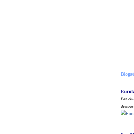
Blogs/
Eurof
Fan club
dessous 