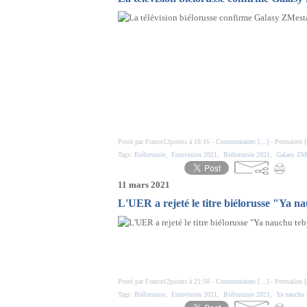
Posté par France12points à 18:16 -
Commentaires [
…
]
- Permalien [
Tags:
Biélorussie
,
Eurovision 2021
,
Biélorussie 2021
,
Galasy ZM
11 mars 2021
L'UER a rejeté le titre biélorusse "Ya n
Posté par France12points à 21:58 -
Commentaires [
…
]
- Permalien [
Tags:
Biélorussie
,
Eurovision 2021
,
Biélorussie 2021
,
Ya nauchu 