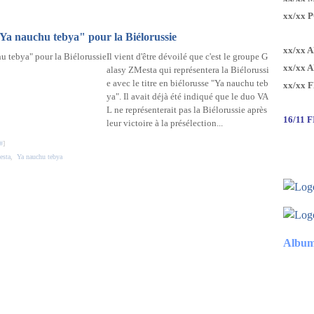
xx/xx 
Ya nauchu tebya" pour la Biélorussie
xx/xx 
Il vient d'être dévoilé que c'est le groupe G
xx/xx 
alasy ZMesta qui représentera la Biélorussi
e avec le titre en biélorusse "Ya nauchu teb
xx/xx 
ya". Il avait déjà été indiqué que le duo VA
L ne représenterait pas la Biélorussie après
16/11 
leur victoire à la présélection...
#
]
esta
,
Ya nauchu tebya
Album