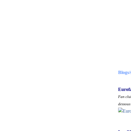
Blogs/
Eurof
Fan club
dessous 