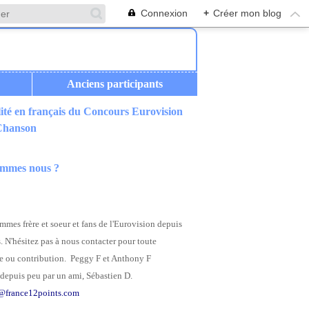
Connexion
+
Créer mon blog
Anciens participants
ité en français du Concours Eurovision
 Chanson
ommes nous ?
mes frère et soeur et fans de l'Eurovision depuis
. N'hésitez pas à nous contacter pour toute
 ou contribution. Peggy F et Anthony F
depuis peu par un ami, Sébastien D.
@france12points.com