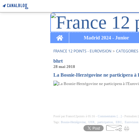
Home
Madrid 2024 - Junior
FRANCE 12 POINTS - EUROVISION
>
CATEGORIES
bhrt
28 mai 2018
La Bosnie-Herzégovine ne participera à 
Posté par France12points à 05:16 -
Commentaires [
…
]
- Permalien [
Tags:
Bosnie-Herzégovine
,
UER
,
participation
,
EBU
,
Eurovision