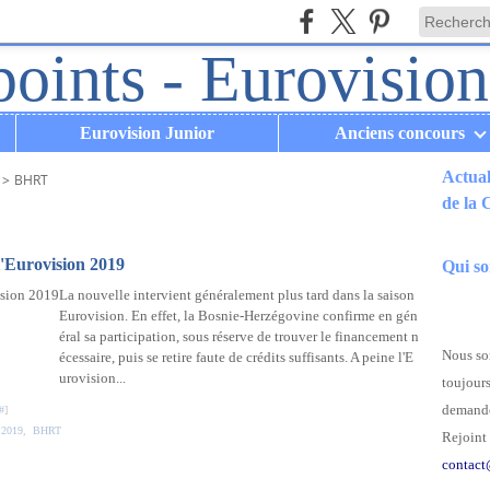
Eurovision Junior
Anciens concours
Actual
>
BHRT
de la
.
l'Eurovision 2019
Qui s
La nouvelle intervient généralement plus tard dans la saison
Eurovision. En effet, la Bosnie-Herzégovine confirme en gén
éral sa participation, sous réserve de trouver le financement n
Nous som
écessaire, puis se retire faute de crédits suffisants. A peine l'E
urovision...
toujours
demande
#
]
 2019
,
BHRT
Rejoint 
contact