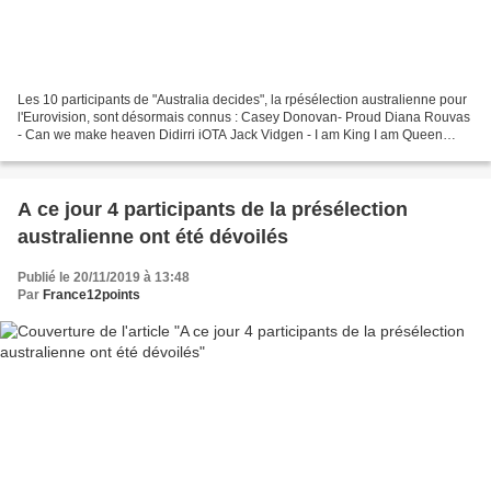
Les 10 participants de "Australia decides", la rpésélection australienne pour
l'Eurovision, sont désormais connus : Casey Donovan- Proud Diana Rouvas
- Can we make heaven Didirri iOTA Jack Vidgen - I am King I am Queen
Jaguar Jonze - Rabbit hole Jordan...
A ce jour 4 participants de la présélection
australienne ont été dévoilés
Publié le 20/11/2019 à 13:48
Par
France12points