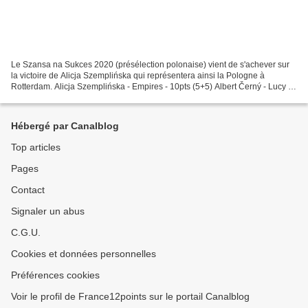
Le Szansa na Sukces 2020 (présélection polonaise) vient de s'achever sur
la victoire de Alicja Szemplińska qui représentera ainsi la Pologne à
Rotterdam. Alicja Szemplińska - Empires - 10pts (5+5) Albert Černý - Lucy -
6pts (3+3) Kasia Dereń - Count on...
Hébergé par Canalblog
Top articles
Pages
Contact
Signaler un abus
C.G.U.
Cookies et données personnelles
Préférences cookies
Voir le profil de France12points sur le portail Canalblog