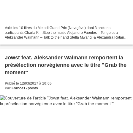
Voici les 10 titres du Melodi Grand Prix (Novrgève) dont 3 anciens
participants Charla K – Stop the music Alejandro Fuentes – Tengo otra
Aleksander Walmann – Talk to the hand Stella Mwangi & Alexandra Rotan –
You got me Vidar Villa – Moren din Tom Hugo...
Jowst feat. Aleksander Walmann remportent la
présélection norvégienne avec le titre "Grab the
moment"
Publié le 12/03/2017 à 10:05
Par
France12points