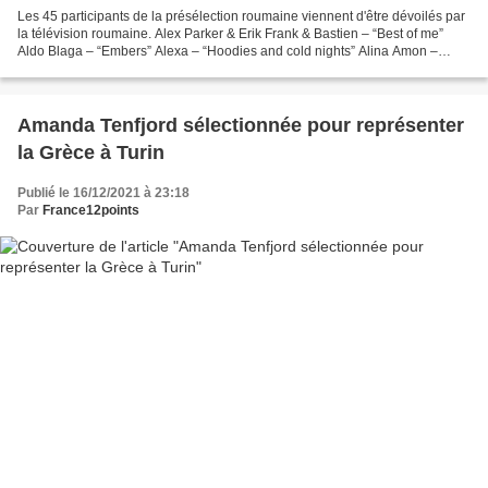
Les 45 participants de la présélection roumaine viennent d'être dévoilés par
la télévision roumaine. Alex Parker & Erik Frank & Bastien – “Best of me”
Aldo Blaga – “Embers” Alexa – “Hoodies and cold nights” Alina Amon –
“Without you” Ana Lazăr – “Youngster”...
Amanda Tenfjord sélectionnée pour représenter
la Grèce à Turin
Publié le 16/12/2021 à 23:18
Par
France12points