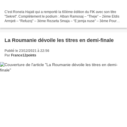
C'est Ronela Hajati qui a remporté la 60ème édition du FIK avec son titre
"Sekret". Complètement le podium : Alban Ramosaj – “Theje” – 2ème Eldis
Arrnjeti – “Refuzoj” – 3ème Rezarta Smaja – “E jemja nuse” – 3ème Pour
rappel le vainqueur a été décidé par...
La Roumanie dévoile les titres en demi-finale
Publié le 23/12/2021 à 22:56
Par
France12points