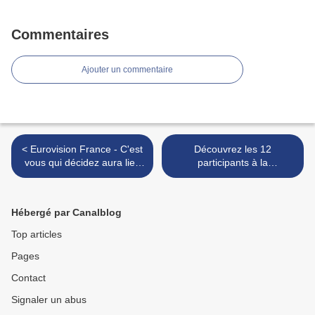
Commentaires
Ajouter un commentaire
< Eurovision France - C'est
Découvrez les 12
vous qui décidez aura lieu
participants à la
le 05 mars
présélection française et
l'identité des membres du
jury >
Hébergé par Canalblog
Top articles
Pages
Contact
Signaler un abus