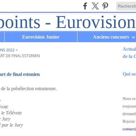
Eurovision Junior
Anciens concours
Actual
ONS 2022
>
RT DE FINAL ESTONIEN
de la
.
Qui s
rt de final estonien
l de la présélection estonienne.
Nous som
e
toujours
évote
 le Télévote
demande
e Jury
Rejoint 
é par le Jury
contact