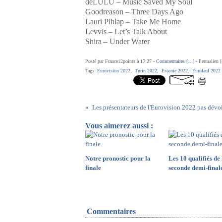
deLULU – Music Saved My Soul
Goodreason – Three Days Ago
Lauri Pihlap – Take Me Home
Levvis – Let’s Talk About
Shira – Under Water
Posté par France12points à 17:27 -
Commentaires [
…
]
- Permalien [
Tags:
Eurovision 2022
,
Turin 2022
,
Estonie 2022
,
Eurolaul 2022
Vous aimerez aussi :
Notre pronostic pour la
Les 10 qualifiés de 
finale
seconde demi-finale 
Commentaires