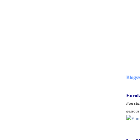
Blogs/
Eurof
Fan club
dessous 