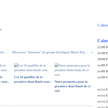
Calen
#
]
Calen
21/09 
Les présentateurs de l'Eurovision 2022 pas dévoilés avant début février
Découvrez "Intention" du groupe Intelligent Music Project pour la Bulgarie
21/09 P
29/09 
xx/09 I
xx/09 
la
Les 10 qualifiés de la
xx/09 
sont...
première demi-finale sont...
Notre pronostics pour la
première demi finale de ce
xx/xx 
soir
xx/xx 
xx/xx 
xx/xx 