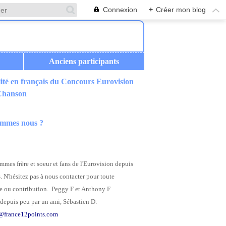
Connexion
+
Créer mon blog
Anciens participants
ité en français du Concours Eurovision
 Chanson
ommes nous ?
mes frère et soeur et fans de l'Eurovision depuis
. N'hésitez pas à nous contacter pour toute
 ou contribution. Peggy F et Anthony F
depuis peu par un ami, Sébastien D.
@france12points.com