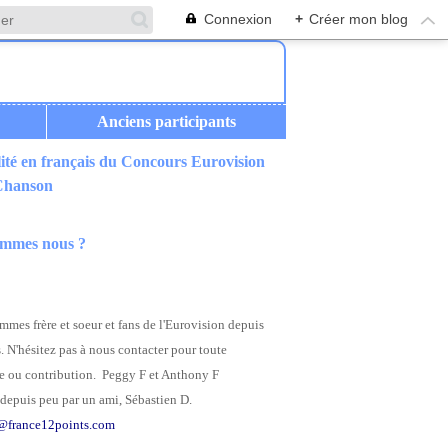
Connexion
+
Créer mon blog
Anciens participants
ité en français du Concours Eurovision
 Chanson
ommes nous ?
mes frère et soeur et fans de l'Eurovision depuis
. N'hésitez pas à nous contacter pour toute
 ou contribution. Peggy F et Anthony F
depuis peu par un ami, Sébastien D.
@france12points.com