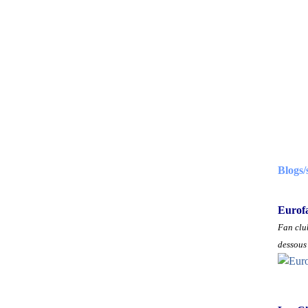
Blogs/
Eurof
Fan club
dessous 