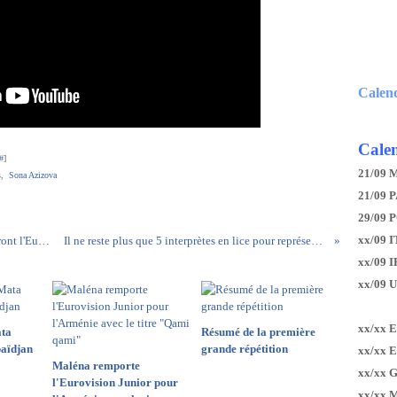
Calen
Calen
#
]
21/09 
s
,
Sona Azizova
21/09 P
29/09 
xx/09 I
Olivier Minne, Elodie Gossuin et Carla présenteront l'Eurovision Junior 2021
Il ne reste plus que 5 interprètes en lice pour représenter la Grèce à Turin
xx/09 
xx/09 
xx/xx 
ata
Résumé de la première
baïdjan
grande répétition
xx/xx 
Maléna remporte
xx/xx 
l'Eurovision Junior pour
xx/xx 