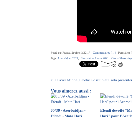
Posté par France12points à 22:17 -
Commentaires [
…
]
- Permalien [
Tags:
Azerbaïdjan 2021
,
Eurovision Junior 2021
,
One of these day
Vous aimerez aussi :
05/39 - Azerbaïdjan -
Efendi dévoilé "M
Efendi - Mata Hari
Hari" pour l'Azer