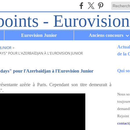
Eurovision Junior
Anciens concours
Actual
JUNIOR
>
YS" POUR L'AZERBAÏDJAN À L'EUROVISION JUNIOR
de la
.
Qui s
 days" pour l'Azerbaïdjan à l'Eurovision Junior
entante azérie à Paris. Cependant son titre demeurait à
".
Nous som
toujours
demande
Rejoint 
contact