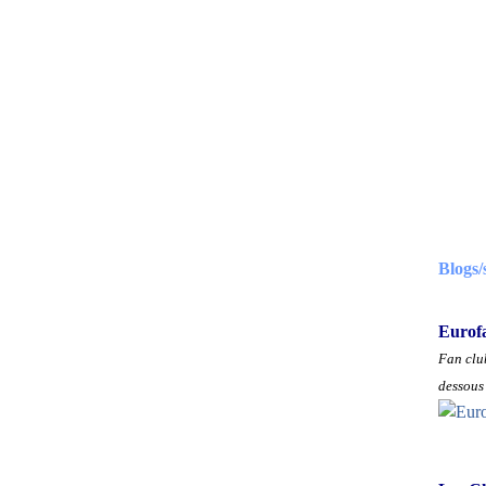
Blogs/
Eurof
Fan club
dessous 