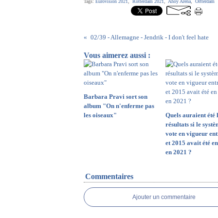
Tags:
Eurovision 2021
,
Rotterdam 2021
,
Ahoy Arena
,
Ortterdam
02/39 - Allemagne - Jendrik - I don't feel hate
Vous aimerez aussi :
Barbara Pravi sort son
album "On n'enferme pas
les oiseaux"
Quels auraient été 
résultats si le syst
vote en vigueur en
et 2015 avait été e
en 2021 ?
Commentaires
Ajouter un commentaire