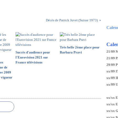
Décès de Patrick Juvet (Suisse 1973)
Calen
Calen
Très belle 2ème place pour
21/09 
Succès d'audience pour
Barbara Pravi
l'Eurovision 2021 sur
21/09 P
les
France télévisions
29/09 
ème de
xx/09 I
tre 2009
n vigueur
xx/09 
xx/09 
xx/xx 
xx/xx 
xx/xx 
xx/xx 