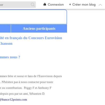
Connexion
+
Créer mon blog
Anciens participants
ité en français du Concours Eurovision
 Chanson
ommes nous ?
mes frère et soeur et fans de l'Eurovision depuis
. N'hésitez pas à nous contacter pour toute
 ou contribution. Peggy F et Anthony F
depuis peu par un ami, Sébastien D.
@france12points.com