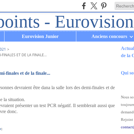
Eurovision Junior
Anciens concours
Actual
021
>
INALES ET DE LA FINALE...
de la
.
Qui s
-finales et de la finale...
sonnes devraient être dana la salle lors des demi-finales et de
Nous som
 la situation.
toujours
evraient présenter un test PCR négatif. Il semblerait aussi que
ivre donc.
demande
Rejoint 
contact
#
]