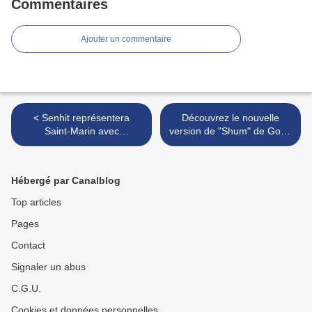
Commentaires
Ajouter un commentaire
< Senhit représentera
Découvrez le nouvelle
Saint-Marin avec
version de "Shum" de Go_A
"Adrenaline" mais Flo Rida
pour l'Ukraine >
sera-t-il de la partie ?
Hébergé par Canalblog
Top articles
Pages
Contact
Signaler un abus
C.G.U.
Cookies et données personnelles