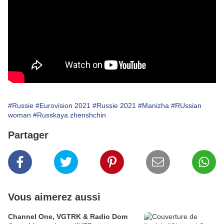
#Russie
#Eurovision 2021
#Russie 2021
#Manizha
#RUssian
woman
#Russkaya zhenshchin
Partager
Vous aimerez aussi
Channel One, VGTRK & Radio Dom