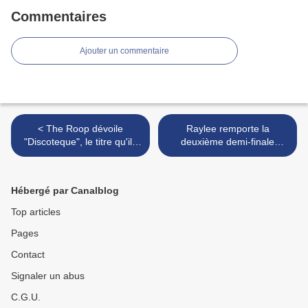
Commentaires
Ajouter un commentaire
< The Roop dévoile
Raylee remporte la
"Discoteque", le titre qu'ils
deuxième demi-finale
interprèteront en finale de
norvégienne et se qualifie
la présélection lituanienne
pour la finale >
Hébergé par Canalblog
Top articles
Pages
Contact
Signaler un abus
C.G.U.