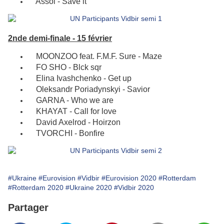
Assol - Save it
2nde demi-finale - 15 février
MOONZOO feat. F.M.F. Sure - Maze
FO SHO - Blck sqr
Elina Ivashchenko - Get up
Oleksandr Poriadynskyi - Savior
GARNA - Who we are
KHAYAT - Call for love
David Axelrod - Hoirzon
TVORCHI - Bonfire
#Ukraine
#Eurovision
#Vidbir
#Eurovision 2020
#Rotterdam
#Rotterdam 2020
#Ukraine 2020
#Vidbir 2020
Partager