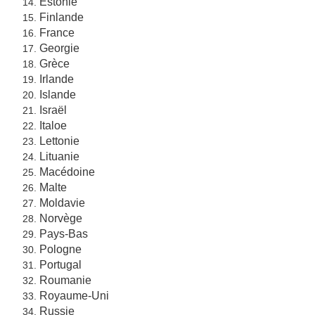
Estonie
Finlande
France
Georgie
Grèce
Irlande
Islande
Israël
Italoe
Lettonie
Lituanie
Macédoine
Malte
Moldavie
Norvège
Pays-Bas
Pologne
Portugal
Roumanie
Royaume-Uni
Russie