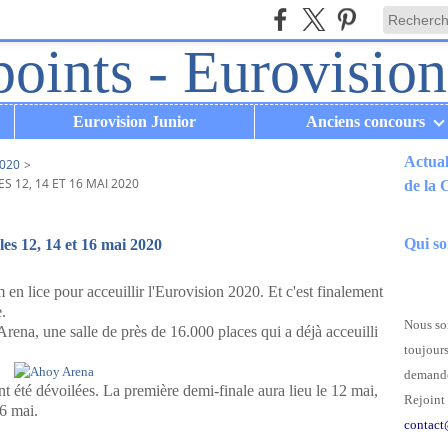
Eurovision Junior
Anciens concours
Actual
020
>
 12, 14 ET 16 MAI 2020
de la
.
Qui s
les 12, 14 et 16 mai 2020
m en lice pour acceuillir l'Eurovision 2020. Et c'est finalement
.
Nous som
rena, une salle de près de 16.000 places qui a déjà acceuilli
toujours
demande
t été dévoilées. La première demi-finale aura lieu le 12 mai,
Rejoint 
16 mai.
contact