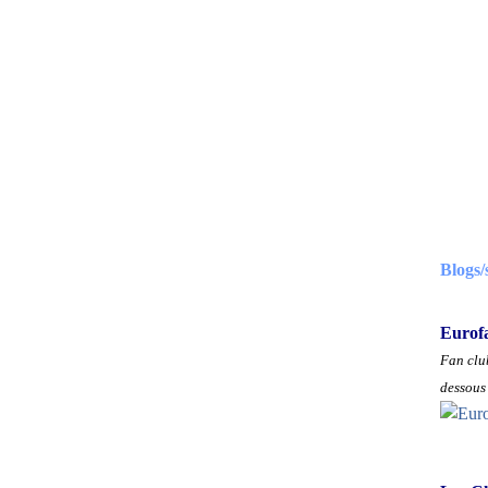
Blogs/
Eurof
Fan club
dessous 