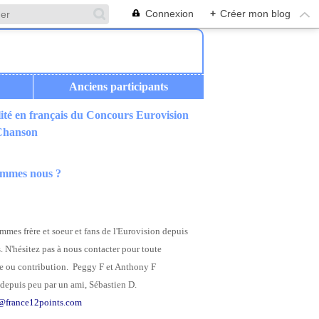
Connexion
+
Créer mon blog
Anciens participants
ité en français du Concours Eurovision
 Chanson
ommes nous ?
mes frère et soeur et fans de l'Eurovision depuis
. N'hésitez pas à nous contacter pour toute
 ou contribution. Peggy F et Anthony F
depuis peu par un ami, Sébastien D.
@france12points.com