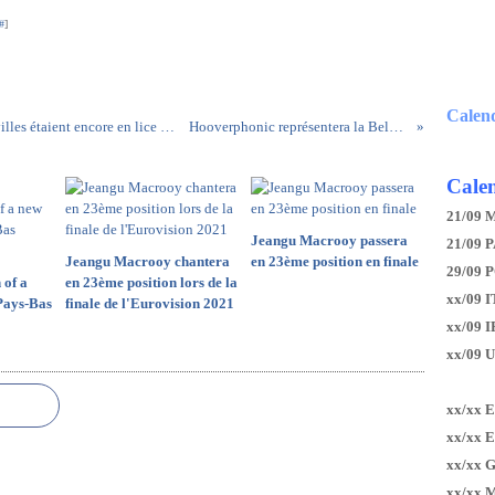
#
]
Calen
Le Comité organisateur vient d'annoncer que 2 villes étaient encore en lice pour organiser l'Eurovision 2020
Hooverphonic représentera la Belgique à Rotterdam
Calen
21/09 
Jeangu Macrooy passera
21/09 P
Jeangu Macrooy chantera
en 23ème position en finale
29/09 
 of a
en 23ème position lors de la
xx/09 I
Pays-Bas
finale de l'Eurovision 2021
xx/09 
xx/09 
xx/xx 
xx/xx 
xx/xx 
xx/xx 