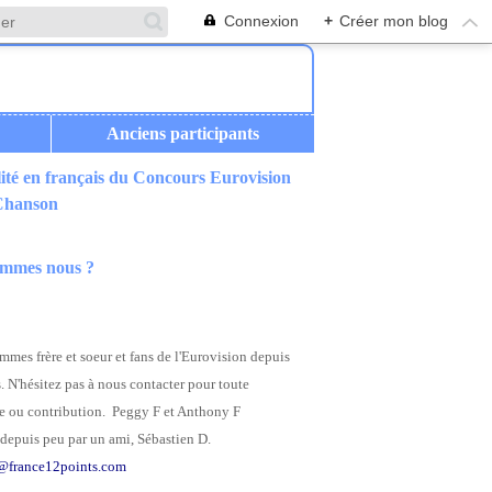
Connexion
+
Créer mon blog
Anciens participants
ité en français du Concours Eurovision
 Chanson
ommes nous ?
mes frère et soeur et fans de l'Eurovision depuis
. N'hésitez pas à nous contacter pour toute
 ou contribution. Peggy F et Anthony F
depuis peu par un ami, Sébastien D.
@france12points.com