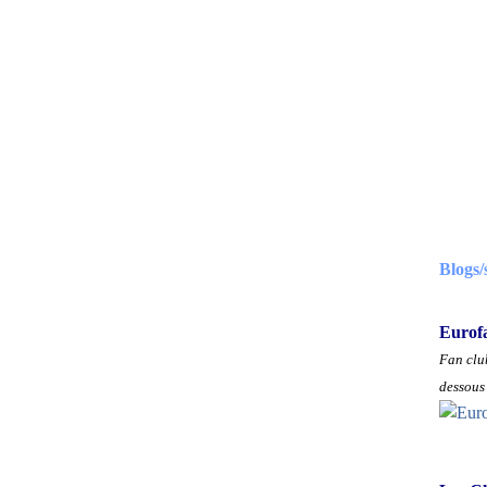
Blogs/
Eurof
Fan club
dessous 