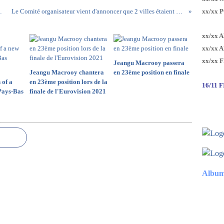
 avec le titre "Arcade"
Le Comité organisateur vient d'annoncer que 2 villes étaient encore en lice pour organiser l'Eurovision 2020
xx/xx 
xx/xx 
xx/xx 
xx/xx 
Jeangu Macrooy passera
Jeangu Macrooy chantera
en 23ème position en finale
 of a
en 23ème position lors de la
16/11 
Pays-Bas
finale de l'Eurovision 2021
Album