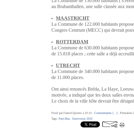
La Commune de 150.000 habitants (’s-Herto
au Brabanthallen, une salle classée aux mon
MAASTRICHT
La Commune de 122.000 habitants propose d
Congres Centrum (MECC) qui devrait pouvoi
ROTTERDAM
La Commune de 630.000 habitants propose d
de 15.818 places ; cette salle a déjà acceuil
UTRECHT
La Commune de 340.000 habitants propose d'
de 11.000 places.
Ont ainsi renoncés Bréda, La Haye, Leeuwar
motivée, a indiqué que les deux salles envis
Le choix de la ville hôte devrait être désigné
Posté par France12points à 10:14 -
Commentaires [
…
]
- Permalien [
Tags:
Pays-Bas
,
Eurovision 2020