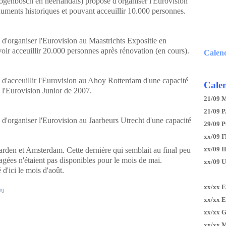
genbosch en néerlandais) propose d'organiser l'Eurovision
uments historiques et pouvant acceuillir 10.000 personnes.
'organiser l'Eurovision au Maastrichts Expositie en
r acceuillir 20.000 personnes après rénovation (en cours).
Calen
'acceuillir l'Eurovision au Ahoy Rotterdam d'une capacité
Calen
li l'Eurovision Junior de 2007.
21/09 
21/09 P
organiser l'Eurovision au Jaarbeurs Utrecht d'une capacité
29/09 
xx/09 I
xx/09 
den et Amsterdam. Cette dernière qui semblait au final peu
agées n'étaient pas disponibles pour le mois de mai.
xx/09 
 d'ici le mois d'août.
xx/xx 
#
]
xx/xx 
xx/xx 
xx/xx 