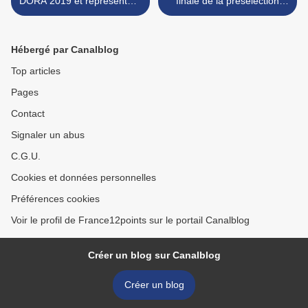
DORA 2019 et représentera
finale de la présélection
la Croatie à Tel Aviv avec
hongroise, Gergő Oláh se
"The dream"
qualifie ainsi à sa place >
Hébergé par Canalblog
Top articles
Pages
Contact
Signaler un abus
C.G.U.
Cookies et données personnelles
Préférences cookies
Voir le profil de France12points sur le portail Canalblog
Créer un blog sur Canalblog
Créer un blog