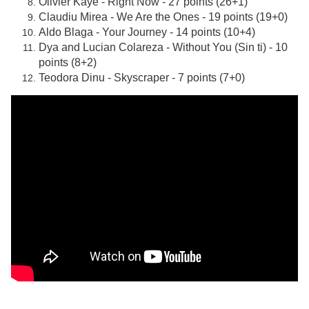
Olivier Kaye - Right Now - 27 points (26+1)
Claudiu Mirea - We Are the Ones - 19 points (19+0)
Aldo Blaga - Your Journey - 14 points (10+4)
Dya and Lucian Colareza - Without You (Sin ti) - 10
points (8+2)
Teodora Dinu - Skyscraper - 7 points (7+0)