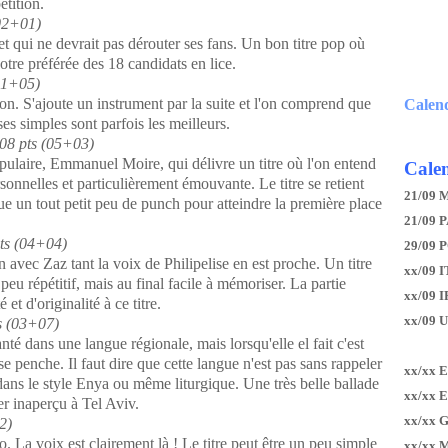
étition.
02+01)
t qui ne devrait pas dérouter ses fans. Un bon titre pop où
otre préférée des 18 candidats en lice.
01+05)
on. S'ajoute un instrument par la suite et l'on comprend que
Calen
es simples sont parfois les meilleurs.
08 pts (05+03)
ulaire, Emmanuel Moire, qui délivre un titre où l'on entend
Calen
rsonnelles et particulièrement émouvante. Le titre se retient
21/09 
 un tout petit peu de punch pour atteindre la première place
21/09 P
ts (04+04)
29/09 
avec Zaz tant la voix de Philipelise en est proche. Un titre
xx/09 I
 peu répétitif, mais au final facile à mémoriser. La partie
xx/09 
et d'originalité à ce titre.
xx/09 
s (03+07)
té dans une langue régionale, mais lorsqu'elle el fait c'est
e penche. Il faut dire que cette langue n'est pas sans rappeler
xx/xx 
en, dans le style Enya ou même liturgique. Une très belle ballade
xx/xx 
er inaperçu à Tel Aviv.
xx/xx 
2)
. La voix est clairement là ! Le titre peut être un peu simple
xx/xx 