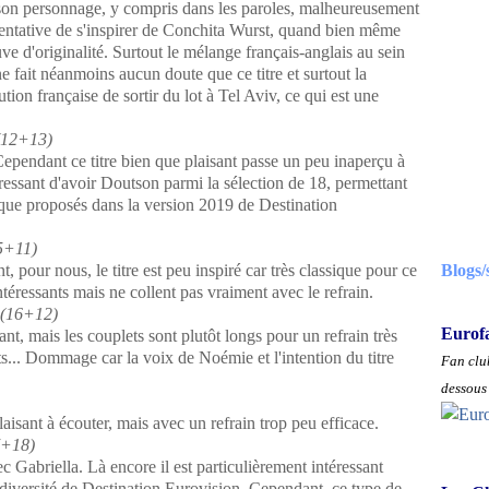
on personnage, y compris dans les paroles, malheureusement
e tentative de s'inspirer de Conchita Wurst, quand bien même
uve d'originalité. Surtout le mélange français-anglais au sein
e fait néanmoins aucun doute que ce titre et surtout la
ution française de sortir du lot à Tel Aviv, ce qui est une
 (12+13)
Cependant ce titre bien que plaisant passe un peu inaperçu à
éressant d'avoir Doutson parmi la sélection de 18, permettant
ique proposés dans la version 2019 de Destination
15+11)
 pour nous, le titre est peu inspiré car très classique pour ce
Blogs/
ntéressants mais ne collent pas vraiment avec le refrain.
 (16+12)
Eurof
ant, mais les couplets sont plutôt longs pour un refrain très
ts... Dommage car la voix de Noémie et l'intention du titre
Fan club
dessous 
aisant à écouter, mais avec un refrain trop peu efficace.
7+18)
c Gabriella. Là encore il est particulièrement intéressant
diversité de Destination Eurovision. Cependant, ce type de