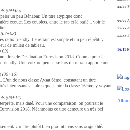
xx/xx 
pts (09+06)
appeler un peu Bénabar. Un titre atypique donc,
xx/xx 
ère écoute. Les couplets, entre le rap et le parlé... voir le
tre.
xx/xx 
s (07+08)
xx/xx 
ès radio friendly. Le refrain est simple et un peu répétitif,
eur de milieu de tableau.
16/11 
1+09)
namon lors de Destination Eurovision 2018. Comme pour le
io friendly. Une voix un peu cassé lors du refrain apporte une
s (06+16)
. L'un de nous classe Aysat 6ème, constatant un titre
rès intéressantes... alors que l'autre la classe 16ème, y voyant
pts (08+14)
Album
nterprété, mais daté. Pour une comparaison, on pourrait le
Eurovision 2018. Néanmoins ce titre demeure un très bel
)
sement. Un titre plutôt bien produit mais sans originalité.