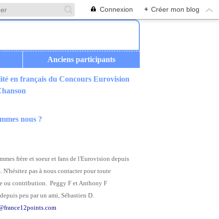
Connexion
+
Créer mon blog
Anciens participants
ité en français du Concours Eurovision
 Chanson
ommes nous ?
mes frère et soeur et fans de l'Eurovision depuis
. N'hésitez pas à nous contacter pour toute
 ou contribution. Peggy F et Anthony F
depuis peu par un ami, Sébastien D.
@france12points.com