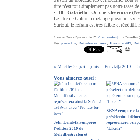
titre n'est tout simplement pas notre tasse de
18 - Gabriella - On cherche encore (N
Le titre de Gabriela mélange plusieurs style
Surtout, le refrain est très faible et répétiti
Posté par France12points à 14:17 -
Commentaires [
…
]
- Permalien [
Tags:
présélection
,
Destination eurovision
,
Eurovision 2019
,
Dest
Voici les 24 participants au Beovizija 2019
Ce
Vous aimerez aussi :
ZENA remporte la
présélection biéloru
John Lundvik remporte
représentera son p
l'édition 2019 du
"Like it"
Melodfiestivalen et