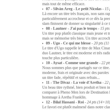
mais tout de même efficace.
07 - Silvàn Areg - Le petit Nicolas
-
15 
Là encore un titre très français, non sans r
particulièrement accrocheur et ce dès la premi
slam finissent de donner sa singularité à ce ti
08 - Lautner - J'ai pas le temps
-
15 pt
Un titre pop plutôt classique mais jeune et tr
mais se mémorise très bien. Un titre accroch
09 - Ugo - Ce qui me blesse
-
20 pts (1
Le titre d'Ugo rappelle le titre de Max Ci
duo Lautner, le titre est moderne et très rad
touche plus particulière.
10 - Aysat - Comme une grande
-
22 pt
Nous sommes plus que partagés sur ce titre..
moderne, frais et originale avec des paroles t
un titre fade, répétitif et sans refrain...
11 - The Divaz - La voie d'Aretha
-
22 
Un beau titre rythmé, bien produit et bien i
comparer à Pheno Men lors de Destination 
hommage à Aretha Franklin.
12 - Bilal Hassani - Roi
-
24 pts (14+10
Le favori est plutôt malmené dans notre clas