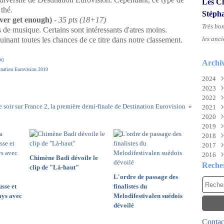
Les Ch
 thé.
Stéph
ever get enough)
-
35 pts (18+17)
Très bo
s de musique. Certains sont intéressants d'atres moins.
les anci
f, ruinant toutes les chances de ce titre dans notre classement.
#
]
Archi
ination Eurovision 2019
2024
2023
Aoû
2022
Juil
Nov
 soir sur France 2, la première demi-finale de Destination Eurovision
2021
Juin
Sep
Déc
2020
Mai
Mai
Déc
2019
Févr
Mar
Nov
Déc
2018
Févr
Oct
Nov
Déc
2017
Janv
Sep
Oct
Nov
Déc
2016
Aoû
Mai
Oct
Nov
Déc
Chimène Badi dévoile le
Juil
Mar
Aoû
Oct
Nov
Déc
Reche
clip de "Là-haut"
Mai
Févr
Juil
Sep
Oct
Nov
L'ordre de passage des
Avri
Janv
Mai
Aoû
Sep
Oct
sse et
finalistes du
Mar
Avri
Juil
Aoû
Sep
ays avec
Melodifestivalen suédois
Févr
Mar
Juin
Juil
Aoû
dévoilé
Janv
Févr
Mai
Juin
Juil
Contact
Janv
Avri
Mai
Juin