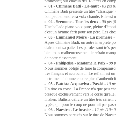
pronostic!) sur chacun des 18 titres en comp
01 - Chimène Badi - Là-haut
-
03 pts (
Chimène Badi présente un titre "classique" e
l'on peut entendre sa voix chaude. Elle est n
02 - Seemone - Tous les deux
-
06 pts (
Une ballade piano voix pure, pleine d'émoti
c'est un hymne écrit pour son père. Les chos
03 - Emmanuel Moire - La promesse
-
Après Chimène Badi, un autre interprète pop
clairement sa patte. Les paroles sont très pe
bien mais malheureusement le refrain manque
de notre classement.
04 - Philipelise - Madame la Paix
-
08 p
Nous sommes obligé de faire la comparaison 
très français et accrocheur. Le refrain est un
instrumental donne encore plus d'authenticité 
05 - Battista Acquaviva - Passiò
-
10 pt
Un titre en corse. La France n'a que peu chan
presque exclusivement vers le corse qu'elle s
l'italien. Battista délivre un titre très aéri
typée, qui pour le coup ne pourrait pas pass
06 - Naestro - Le brasier
-
12 pts (10+0
Nous sommes partagés sur le titre de Naestro