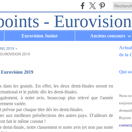
Eurovision Junior
Anciens concours
Actual
ONS 2019
>
 EUROVISION 2019
de la
.
Qui s
on Eurovision 2019
s dans les grands. En effet, les deux demi-finales seront en
rnational et le public dès les demi-finales.
Nous som
également, à notre avis, beaucoup plus relevé que l'année
toujours
ièrement variée.
t prévue par chaque titre dès les demi-finales.
demande
ier aux meilleurs présélections des autres pays. D'ailleurs de
Rejoint 
nt fait le même constat !
contact
 demi-finale, notre classement et notre avis (et non pas notre