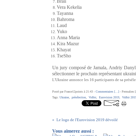
Braii
Vera Kekelia
Tayanna
Bahroma
Laud
Yuko
Anna Maria
Kira Mazur
Khayat
TseSho
Un jury composé de Jamala, Andriy Danylk
sélectionner le prochain représentant ukrain
L'Ukraine annonce les 16 participants de sa préséle
Posté par France12points à 21:43 -
Commentaires [
…
]
- Permalien [
Tags:
Ukraine
,
présélection
,
Vidbir
,
Eurovision 2019
,
Vidbir 201
Le logo de l'Eurovision 2019 dévoilé
Vous aimerez aussi :