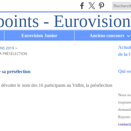
Eurovision Junior
Anciens concours
Actual
ONS 2019
>
SA PRÉSÉLECTION
de la
.
Qui s
 sa présélection
évoiler le nom des 16 participants au Vidbir, la présélection
Nous som
toujours
demande
Rejoint 
contact