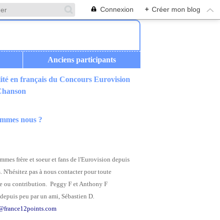
Connexion
+
Créer mon blog
Anciens participants
ité en français du Concours Eurovision
 Chanson
ommes nous ?
mes frère et soeur et fans de l'Eurovision depuis
. N'hésitez pas à nous contacter pour toute
 ou contribution. Peggy F et Anthony F
depuis peu par un ami, Sébastien D.
@france12points.com