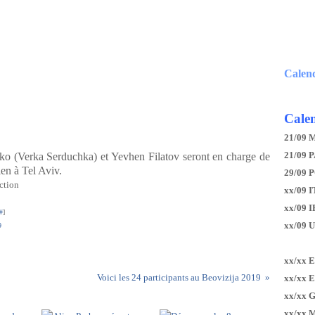
Calen
Calen
21/09 
21/09 P
o (Verka Serduchka) et Yevhen Filatov seront en charge de
ien à Tel Aviv.
29/09 
ction
xx/09 I
xx/09 
#
]
xx/09 
9
xx/xx 
Voici les 24 participants au Beovizija 2019
xx/xx 
xx/xx 
xx/xx 