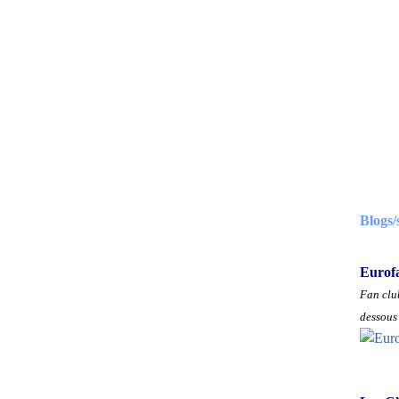
Blogs/
Eurof
Fan club
dessous 