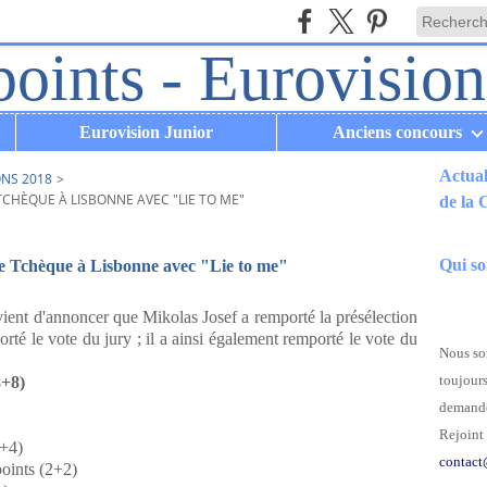
Eurovision Junior
Anciens concours
Actual
ONS 2018
>
TCHÈQUE À LISBONNE AVEC "LIE TO ME"
de la
.
Qui s
ue Tchèque à Lisbonne avec "Lie to me"
 vient d'annoncer que Mikolas Josef a remporté la présélection
rté le vote du jury ; il a ainsi également remporté le vote du
Nous som
toujours
8+8)
demande
Rejoint 
4+4)
contact
points (2+2)