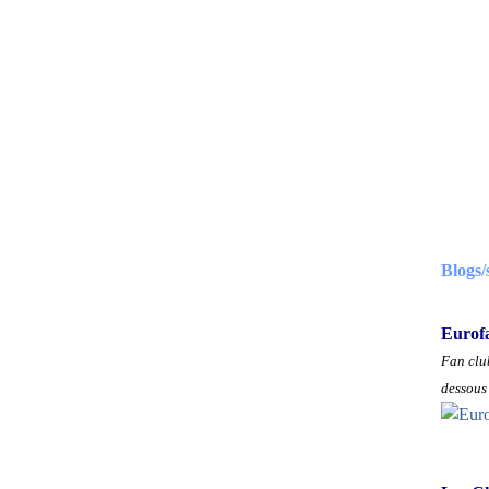
Blogs/
Eurof
Fan club
dessous 