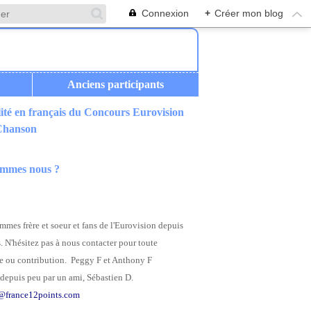
Connexion
+
Créer mon blog
Anciens participants
ité en français du Concours Eurovision
 Chanson
ommes nous ?
mes frère et soeur et fans de l'Eurovision depuis
. N'hésitez pas à nous contacter pour toute
 ou contribution. Peggy F et Anthony F
depuis peu par un ami, Sébastien D.
@france12points.com