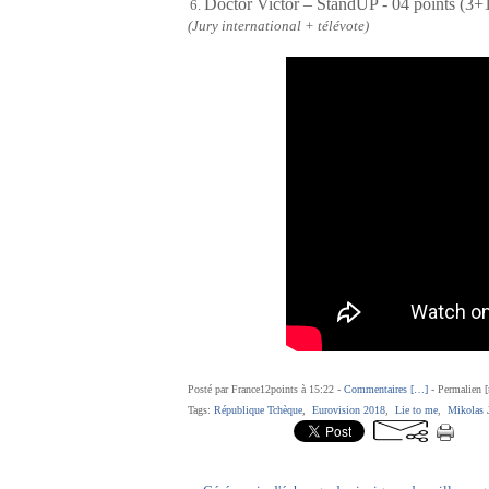
Doctor Victor – StandUP - 04 points (3+
(Jury international + télévote)
Posté par France12points à 15:22 -
Commentaires [
…
]
- Permalien [
Tags:
République Tchèque
,
Eurovision 2018
,
Lie to me
,
Mikolas 