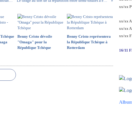
Cérémonie d'échange des insignes des villes organisatrices
Le tirage au sort de la répartition entre demi-finales a eu lieu
xx/xx 
xx/xx 
xx/xx 
xx/xx 
 Tchèque
Benny Cristo dévoile
Benny Cristo représentera
Omaga
"Omaga" pour la
la République Tchèque à
République Tchèque
Rotterdam
16/11 
Album