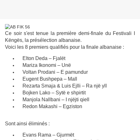
Ce soir s'est tenue la première demi-finale du Festivali I
Këngës, la présélection albanaise.
Voici les 8 premiers qualifiés pour la finale albanaise :
Elton Deda – Fjalët
Mariza Ikonomi – Unë
Voltan Prodani – E pamundur
Eugent Bushpepa – Mall
Rezarta Smaja & Luis Ejlli – Ra një yll
Bojken Lako – Sytë e shpirtit
Manjola Nallbani – I njëjti qiell
Redon Makashi – Egziston
Sont ainsi éliminés :
Evans Rama – Gjurmët