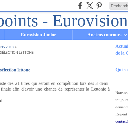
Eurovision Junior
Anciens concours
Actual
ONS 2018
>
RÉSÉLECTION LETTONE
de la
.
Qui s
sélection lettone
liste des 21 titres qui seront en compétition lors des 3 demi-
a finale afin d'avoir une chance de représenter la Lettonie à
Nous som
toujours
ld
demande
Rejoint 
contact