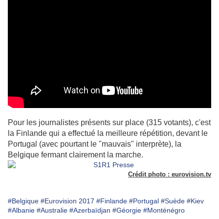
Pour les journalistes présents sur place (315 votants), c'est
la Finlande qui a effectué la meilleure répétition, devant le
Portugal (avec pourtant le "mauvais" interprète), la
Belgique fermant clairement la marche.
Crédit photo : eurovision.tv
#Belgique
#Eurovision 2017
#Finlande
#Portugal
#Suède
#Kiev
#Albanie
#Australie
#Azerbaïdjan
#Géorgie
#Monténégro