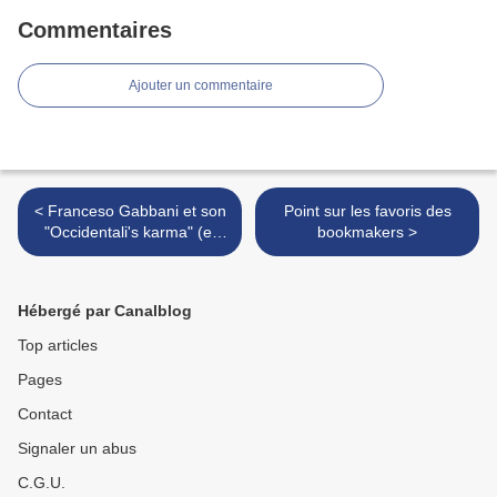
Commentaires
Ajouter un commentaire
< Franceso Gabbani et son
Point sur les favoris des
"Occidentali's karma" (et
bookmakers >
son singe) atteignent les
100 millions de vues sur
youtube !
Hébergé par Canalblog
Top articles
Pages
Contact
Signaler un abus
C.G.U.