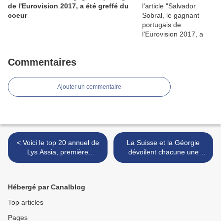
de l'Eurovision 2017, a été greffé du
coeur
Commentaires
Ajouter un commentaire
< Voici le top 20 annuel de
La Suisse et la Géorgie
Lys Assia, première
dévoilent chacune une
gagnante de l'Eurovision en
nouvelle version de leur
1956
titre pour l'Eurovision >
Hébergé par Canalblog
Top articles
Pages