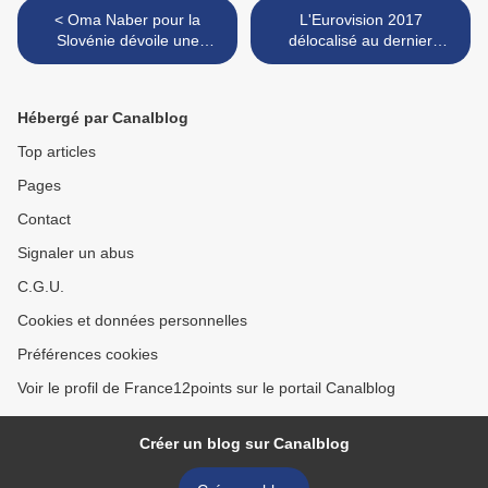
< Oma Naber pour la
L'Eurovision 2017
Slovénie dévoile une
délocalisé au dernier
nouvelle version
moment à Berlin ? L'UER et
(Eurovision) de "On my
l'Ukraine démentent >
way"
Hébergé par Canalblog
Top articles
Pages
Contact
Signaler un abus
C.G.U.
Cookies et données personnelles
Préférences cookies
Voir le profil de France12points sur le portail Canalblog
Créer un blog sur Canalblog