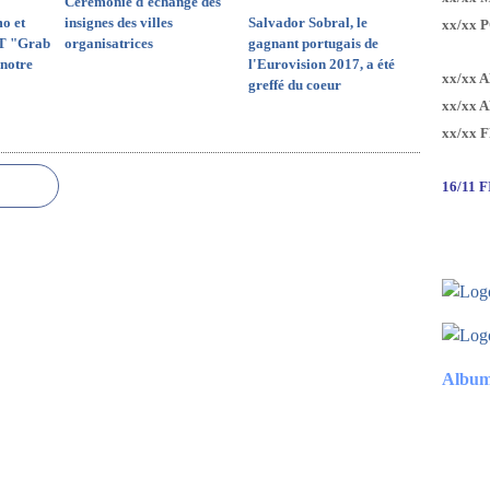
Cérémonie d'échange des
o et
insignes des villes
Salvador Sobral, le
xx/xx 
T "Grab
organisatrices
gagnant portugais de
notre
l'Eurovision 2017, a été
xx/xx 
greffé du coeur
xx/xx 
xx/xx 
16/11 
Album