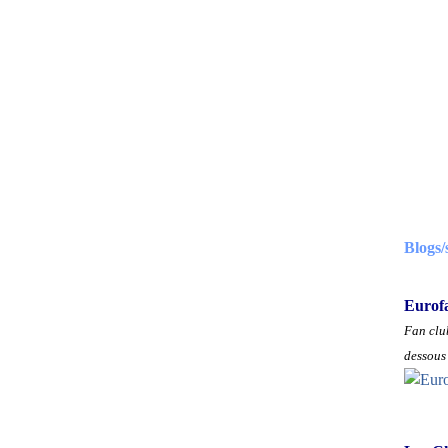
Blogs/
Eurof
Fan club
dessous 