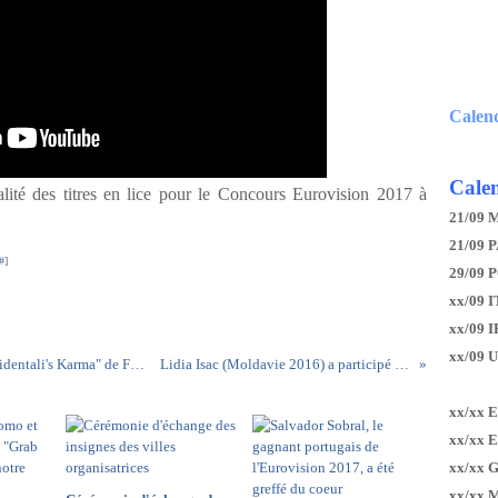
Calen
Calen
lité des titres en lice pour le Concours Eurovision 2017 à
21/09 
21/09 P
#
]
29/09 
xx/09 I
xx/09 
xx/09 
Et voici finalement la version 3 minutes de "Occidentali's Karma" de Francesco Gabbani pour l'Italie
Lidia Isac (Moldavie 2016) a participé à The Voice France
xx/xx 
xx/xx 
xx/xx 
xx/xx 