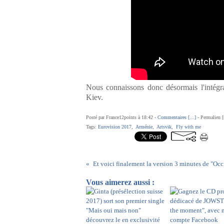
Nous connaissons donc désormais l'intégra
Kiev.
Posté par France12points à 18:42 -
Commentaires [
…
]
- Permalien [
Tags:
Eurovision 2017
,
Arménie
,
Artsvik
,
Fly with me
Vous aimerez aussi :