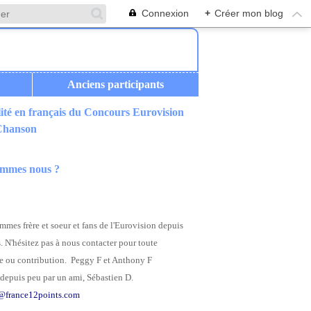
Connexion
+
Créer mon blog
Anciens participants
ité en français du Concours Eurovision
 Chanson
ommes nous ?
mes frère et soeur et fans de l'Eurovision depuis
. N'hésitez pas à nous contacter pour toute
 ou contribution. Peggy F et Anthony F
depuis peu par un ami, Sébastien D.
@france12points.com