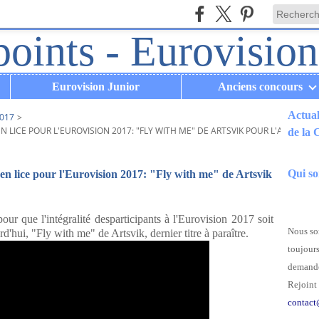
Eurovision Junior
Anciens concours
Actual
017
>
LICE POUR L'EUROVISION 2017: "FLY WITH ME" DE ARTSVIK POUR L'ARMÉNIE
de la
.
Qui s
en lice pour l'Eurovision 2017: "Fly with me" de Artsvik
ur que l'intégralité desparticipants à l'Eurovision 2017 soit
Nous som
'hui, "Fly with me" de Artsvik, dernier titre à paraître.
toujours
demande
Rejoint 
contact