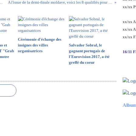
 pour Kiev connues au 22 février 2017...
A l'issue de la demi-finale moldave, voici les 8 qualifiés pour la finale de ce soir
xx/xx 
xx/xx 
xx/xx 
xx/xx 
Cérémonie d'échange des
o et
insignes des villes
Salvador Sobral, le
T "Grab
organisatrices
gagnant portugais de
16/11 
notre
l'Eurovision 2017, a été
greffé du coeur
Album