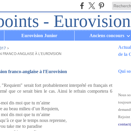
Eurovision Junior
Anciens concours
Actual
017
>
N FRANCO-ANGLAISE À L'EUROVISION
de la
.
Qui s
ion franco-anglaise à l'Eurovision
 "Requiem" serait fort probablement interprété en français et
rmé que ce serait bien le cas. Ainsi le refrain comportera 6
Nous som
toujours
moi dis moi que tu m’aime
re au beau milieu d’un Requiem,
demande
moi dis moi que tu m’aime
Rejoint 
squ’à ce que le temps nous reprenne,
contact
you take me to paradise