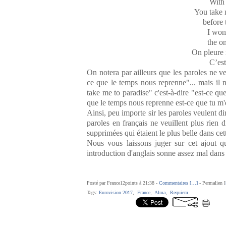
With 
You take 
before 
I won
the on
On pleure 
C’es
On notera par ailleurs que les paroles ne veu
ce que le temps nous reprenne"... mais il n
take me to paradise" c'est-à-dire "est-ce q
que le temps nous reprenne
est-ce que tu m
Ainsi, peu importe sir les paroles veulent di
paroles en français ne veuillent plus rien 
supprimées qui étaient le plus belle dans ce
Nous vous laissons juger sur cet ajout qu
introduction d'anglais sonne assez mal dans
Posté par France12points à 21:38 -
Commentaires [
…
]
- Permalien [
Tags:
Eurovision 2017
,
France
,
Alma
,
Requiem