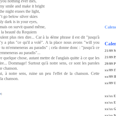
you nothing ever dies,
my smile and make it bright
the night erases the light,
’t go below silver skies
ly dark is in your eyes,
mais on survit quand même,
Calen
t la beauté du Requiem
lent plus rien dire... Car à la 4ème phrase il est dit "jusqu'à
'y a plus "ce qu'il a volé". A la place nous avons "will you
Calen
ue tu m'emmeneras au paradis" ; cela donne donc : "
jusqu'à ce
21/09 
'emmeneras au paradis
"...
21/09 P
re quelque chose, autant mettre de l'anglais quitte à ce que les
dire... Dommage! Surtout qu'à notre sens, ce sont les paroles
29/09 
tte chanson.
xx/09 I
i, à notre sens, ruine un peu l'effet de la chanson. Cette
xx/09 
 la chanson.
xx/09 
#
]
xx/xx 
xx/xx 
xx/xx 
xx/xx 