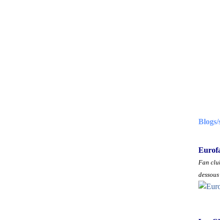
Blogs/
Eurof
Fan club
dessous 