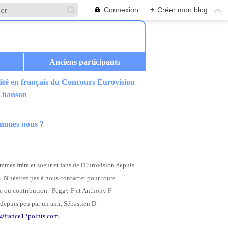
Connexion
+
Créer mon blog
Anciens participants
ité en français du Concours Eurovision
 Chanson
ommes nous ?
mes frère et soeur et fans de l'Eurovision depuis
. N'hésitez pas à nous contacter pour toute
 ou contribution. Peggy F et Anthony F
depuis peu par un ami, Sébastien D.
@france12points.com